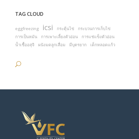
TAG CLOUD
icsi
eggfreezing
กระตุ้นไข่
กระบวนการเก็บไข่
การเป็นหมัน
การเพาะเลี้ยงตัวอ่อน
การแช่แข็งตัวอ่อน
น้ำเชื้ออสุจิ
ผนังมดลูกเสื่อม
มีบุตรยาก
เด็กหลอดแก้ว