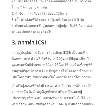
ผ่านทางช่องคลอด และผ่าตัดเก็บอสุจิจากอัณฑะโดยตรง
ในกรณีที่ฝ่ายชายทำหมัน
นำไข่มาผสมกับอสุจิในห้องปฏิบัติการ
เลี้ยงตัวอ่อนที่ได้จากการปฏิสนธิเป็นเวลา 3-5 วัน
ย้ายตัวอ่อนกลับเข้าสู่มดลูกของผู้หญิง
เพื่อให้เกิดการฝัง
ตัวและเกิดการตั้งครรภ์ต่อไป
3. การทำ ICSI
Intracytoplasmic Sperm Injection (ICSI) เป็นเทคนิค
พิเศษของการทำ IVF ที่ใช้ในกรณีที่ผู้ชายมีปัญหาเกี่ยวกับ
คุณภาพหรือมีจำนวนอสุจิน้อย วิธีนี้จะใช้
การฉีดเชื้ออสุจิที่
สมบูรณ์ที่สุด
เพียงตัวเดียว
เข้าสู่เซลล์ไข่โดยตรง
ซึ่งจะช่วย
เพิ่ม
โอกาสประสบความสำเร็จในการตั้งครรภ์ได้มากกว่า
สำหรับคู่สมรสที่กำลังพิจารณาทางเลือกในการมีบุตรหลัง
จากทำหมัน สิ่งสำคัญที่สุดคือการปรึกษากับแพทย์ผู้
เชี่ยวชาญ เพื่อประเมินสภาพร่างกาย ความเป็นไปได้ และ
ทางเลือกที่เหมาะสมที่สุดสำหรับแต่ละคู่ ด้วยการวางแผนที่