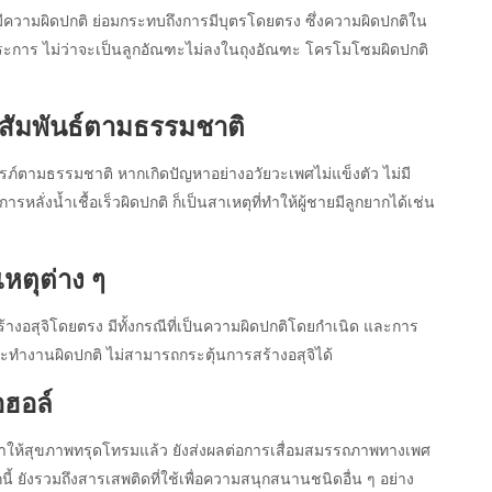
กมีความผิดปกติ ย่อมกระทบถึงการมีบุตรโดยตรง ซึ่งความผิดปกติใน
ระการ ไม่ว่าจะเป็นลูกอัณฑะไม่ลงในถุงอัณฑะ โครโมโซมผิดปกติ
พศสัมพันธ์ตามธรรมชาติ
ครรภ์ตามธรรมชาติ หากเกิดปัญหาอย่างอวัยวะเพศไม่แข็งตัว ไม่มี
หลั่งน้ำเชื้อเร็วผิดปกติ ก็เป็นสาเหตุที่ทำให้ผู้ชายมีลูกยากได้เช่น
หตุต่าง ๆ
งอสุจิโดยตรง มีทั้งกรณีที่เป็นความผิดปกติโดยกำเนิด และการ
ะทำงานผิดปกติ ไม่สามารถกระตุ้นการสร้างอสุจิได้
อฮอล์
ำให้สุขภาพทรุดโทรมแล้ว ยังส่งผลต่อการเสื่อมสมรรถภาพทางเพศ
 ยังรวมถึงสารเสพติดที่ใช้เพื่อความสนุกสนานชนิดอื่น ๆ อย่าง