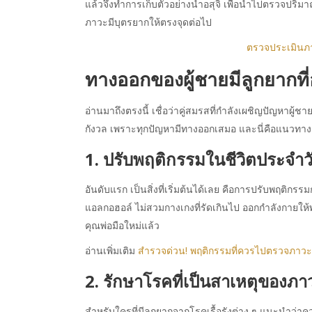
แล้วจึงทำการเก็บตัวอย่างน้ำอสุจิ เพื่อนำไปตรวจปร
ภาวะมีบุตรยากให้ตรงจุดต่อไป
ตรวจประเมินภา
ทางออกของ
ผู้ชายมีลูกยาก
ที่
อ่านมาถึงตรงนี้ เชื่อว่าคู่สมรสที่กำลังเผชิญปัญหาผู
กังวล เพราะทุกปัญหามีทางออกเสมอ และนี่คือแนวทา
1. ปรับพฤติกรรมในชีวิตประจำว
อันดับแรก เป็นสิ่งที่เริ่มต้นได้เลย คือการปรับพฤติกรรมก
แอลกอฮอล์ ไม่สวมกางเกงที่รัดเกินไป ออกกำลังกายให้พอเห
คุณพ่อมือใหม่แล้ว
อ่านเพิ่มเติม
สำรวจด่วน! พฤติกรรมที่ควรไปตรวจภาวะ
2. รักษาโรคที่เป็นสาเหตุของภา
สำหรับใครที่มีลูกยากจากโรคเรื้อรังต่าง ๆ แนะนำว่