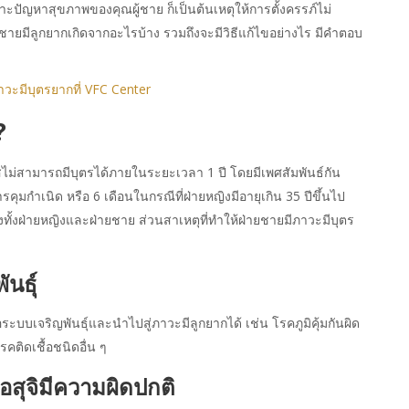
ปัญหาสุขภาพของคุณผู้ชาย ก็เป็นต้นเหตุให้การตั้งครรภ์ไม่
ู้ชายมีลูกยากเกิดจากอะไรบ้าง รวมถึงจะมีวิธีแก้ไขอย่างไร มีคำตอบ
วะมีบุตรยากที่ VFC Center
?
มรสไม่สามารถมีบุตรได้ภายในระยะเวลา 1 ปี โดยมีเพศสัมพันธ์กัน
รคุมกำเนิด หรือ 6 เดือนในกรณีที่ฝ่ายหญิงมีอายุเกิน 35 ปีขึ้นไป
ทั้งฝ่ายหญิงและฝ่ายชาย ส่วนสาเหตุที่ทำให้ฝ่ายชายมีภาวะมีบุตร
ันธุ์
บบเจริญพันธุ์และนำไปสู่ภาวะมีลูกยากได้ เช่น โรคภูมิคุ้มกันผิด
คติดเชื้อชนิดอื่น ๆ
สุจิมีความผิดปกติ