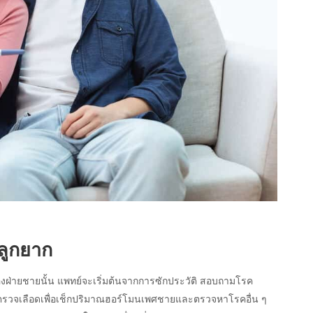
ีลูกยาก
องฝ่ายชายนั้น แพทย์จะเริ่มต้นจากการซักประวัติ สอบถามโรค
รตรวจเลือดเพื่อเช็กปริมาณฮอร์โมนเพศชายและตรวจหาโรคอื่น ๆ