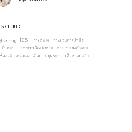
G CLOUD
icsi
gfreezing
กระตุ้นไข่
กระบวนการเก็บไข่
เป็นหมัน
การเพาะเลี้ยงตัวอ่อน
การแช่แข็งตัวอ่อน
ชื้ออสุจิ
ผนังมดลูกเสื่อม
มีบุตรยาก
เด็กหลอดแก้ว