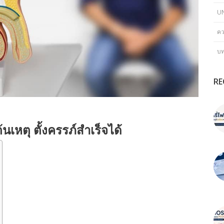
U
คว
บ
RE
้นเหตุ ตั้งครรภ์สำเร็จได้