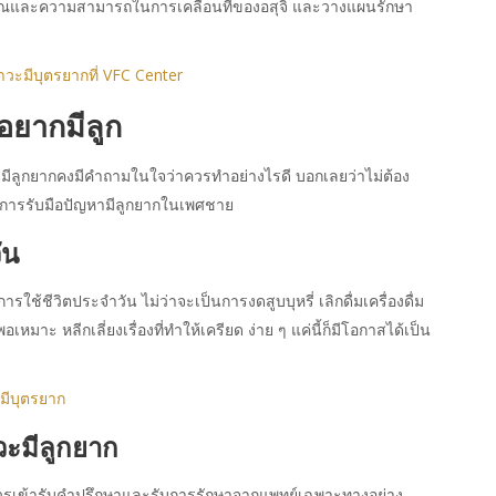
ิมาณและความสามารถในการเคลื่อนที่ของอสุจิ และวางแผนรักษา
วะมีบุตรยากที่ VFC Center
อยากมีลูก
้ชายมีลูกยากคงมีคำถามในใจว่าควรทำอย่างไรดี บอกเลยว่าไม่ต้อง
งการรับมือปัญหามีลูกยากในเพศชาย
ัน
ารใช้ชีวิตประจำวัน ไม่ว่าจะเป็นการงดสูบบุหรี่ เลิกดื่มเครื่องดื่ม
มาะ หลีกเลี่ยงเรื่องที่ทำให้เครียด ง่าย ๆ แค่นี้ก็มีโอกาสได้เป็น
มีบุตรยาก
วะมีลูกยาก
าควรเข้ารับคำปรึกษาและรับการรักษาจากแพทย์เฉพาะทางอย่าง