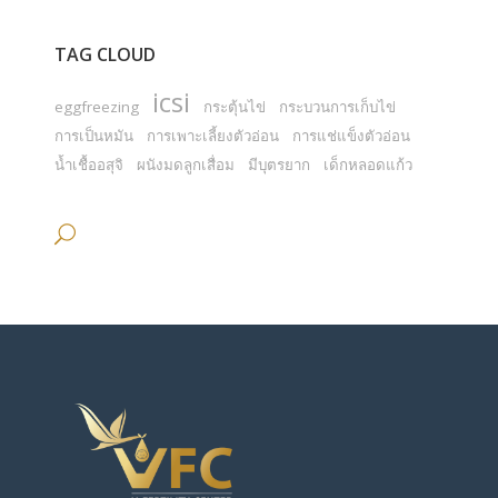
TAG CLOUD
icsi
eggfreezing
กระตุ้นไข่
กระบวนการเก็บไข่
การเป็นหมัน
การเพาะเลี้ยงตัวอ่อน
การแช่แข็งตัวอ่อน
น้ำเชื้ออสุจิ
ผนังมดลูกเสื่อม
มีบุตรยาก
เด็กหลอดแก้ว