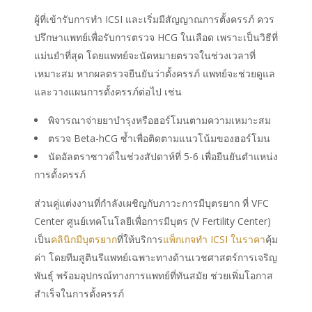
ผู้ที่เข้ารับการทำ ICSI และเริ่มมีสัญญาณการตั้งครรภ์ ควร
ปรึกษาแพทย์เพื่อรับการตรวจ HCG ในเลือด เพราะเป็นวิธีที่
แม่นยำที่สุด โดยแพทย์จะนัดหมายตรวจในช่วงเวลาที่
เหมาะสม หากผลตรวจยืนยันว่าตั้งครรภ์ แพทย์จะช่วยดูแล
และวางแผนการตั้งครรภ์ต่อไป เช่น
พิจารณาจ่ายยาบำรุงหรือฮอร์โมนตามความเหมาะสม
ตรวจ Beta-hCG ซ้ำเพื่อติดตามแนวโน้มของฮอร์โมน
นัดอัลตราซาวด์ในช่วงสัปดาห์ที่ 5-6 เพื่อยืนยันตำแหน่ง
การตั้งครรภ์
ส่วนคู่แต่งงานที่กำลังเผชิญกับภาวะการมีบุตรยาก ที่ VFC
Center ศูนย์เทคโนโลยีเพื่อการมีบุตร (V Fertility Center)
เป็น
คลินิกมีบุตรยาก
ที่ให้บริการ
แพ็กเกจทำ ICSI ในราคา
คุ้ม
ค่า โดยทีมสูตินรีแพทย์เฉพาะทางด้านเวชศาสตร์การเจริญ
พันธุ์ พร้อมอุปกรณ์ทางการแพทย์ที่ทันสมัย ช่วยเพิ่มโอกาส
สำเร็จในการตั้งครรภ์