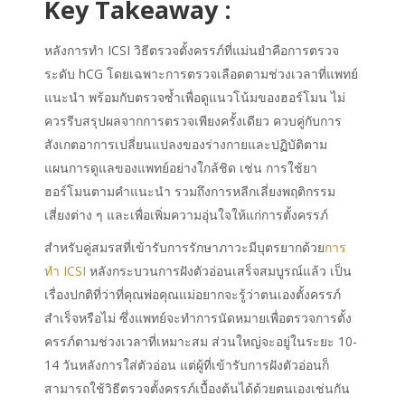
Key Takeaway :
หลังการทำ ICSI วิธีตรวจตั้งครรภ์ที่แม่นยำคือการตรวจ
ระดับ hCG โดยเฉพาะการตรวจเลือดตามช่วงเวลาที่แพทย์
แนะนำ พร้อมกับตรวจซ้ำเพื่อดูแนวโน้มของฮอร์โมน ไม่
ควรรีบสรุปผลจากการตรวจเพียงครั้งเดียว ควบคู่กับการ
สังเกตอาการเปลี่ยนแปลงของร่างกายและปฏิบัติตาม
แผนการดูแลของแพทย์อย่างใกล้ชิด เช่น การใช้ยา
ฮอร์โมนตามคำแนะนำ รวมถึงการหลีกเลี่ยงพฤติกรรม
เสี่ยงต่าง ๆ และเพื่อเพิ่มความอุ่นใจให้แก่การตั้งครรภ์
สำหรับคู่สมรสที่เข้ารับการรักษาภาวะมีบุตรยากด้วย
การ
ทำ ICSI
หลังกระบวนการฝังตัวอ่อนเสร็จสมบูรณ์แล้ว เป็น
เรื่องปกติที่ว่าที่คุณพ่อคุณแม่อยากจะรู้ว่าตนเองตั้งครรภ์
สำเร็จหรือไม่ ซึ่งแพทย์จะทำการนัดหมายเพื่อตรวจการตั้ง
ครรภ์ตามช่วงเวลาที่เหมาะสม ส่วนใหญ่จะอยู่ในระยะ 10-
14 วันหลังการใส่ตัวอ่อน แต่ผู้ที่เข้ารับการฝังตัวอ่อนก็
สามารถใช้วิธีตรวจตั้งครรภ์เบื้องต้นได้ด้วยตนเองเช่นกัน