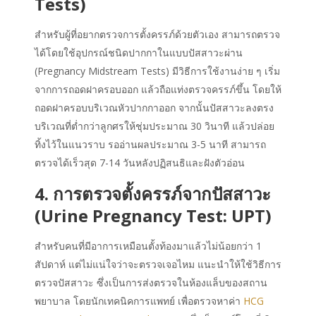
Tests)
สำหรับผู้ที่อยากตรวจการตั้งครรภ์ด้วยตัวเอง สามารถตรวจ
ได้โดยใช้อุปกรณ์ชนิดปากกาในแบบปัสสาวะผ่าน
(Pregnancy Midstream Tests) มีวิธีการใช้งานง่าย ๆ เริ่ม
จากการถอดฝาครอบออก แล้วถือแท่งตรวจครรภ์ขึ้น โดยให้
ถอดฝาครอบบริเวณหัวปากกาออก จากนั้นปัสสาวะลงตรง
บริเวณที่ต่ำกว่าลูกศรให้ชุ่มประมาณ 30 วินาที แล้วปล่อย
ทิ้งไว้ในแนวราบ รออ่านผลประมาณ 3-5 นาที สามารถ
ตรวจได้เร็วสุด 7-14 วันหลังปฏิสนธิและฝังตัวอ่อน
4. การตรวจตั้งครรภ์จากปัสสาวะ
(Urine Pregnancy Test: UPT)
สำหรับคนที่มีอาการเหมือนตั้งท้องมาแล้วไม่น้อยกว่า 1
สัปดาห์ แต่ไม่แน่ใจว่าจะตรวจเจอไหม แนะนำให้ใช้วิธีการ
ตรวจปัสสาวะ ซึ่งเป็นการส่งตรวจในห้องแล็บของสถาน
พยาบาล โดยนักเทคนิคการแพทย์ เพื่อตรวจหาค่า
HCG