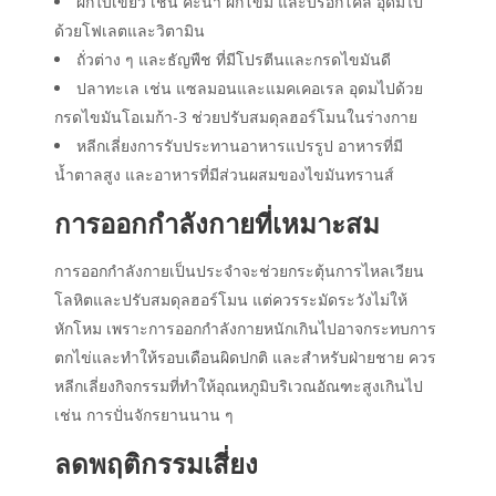
ผักใบเขียว เช่น คะน้า ผักโขม และบรอกโคลี อุดมไป
ด้วยโฟเลตและวิตามิน
ถั่วต่าง ๆ และธัญพืช ที่มีโปรตีนและกรดไขมันดี
ปลาทะเล เช่น แซลมอนและแมคเคอเรล อุดมไปด้วย
กรดไขมันโอเมก้า-3 ช่วยปรับสมดุลฮอร์โมนในร่างกาย
หลีกเลี่ยงการรับประทานอาหารแปรรูป อาหารที่มี
น้ำตาลสูง และอาหารที่มีส่วนผสมของไขมันทรานส์
การออกกำลังกายที่เหมาะสม
การออกกำลังกายเป็นประจำจะช่วยกระตุ้นการไหลเวียน
โลหิตและปรับสมดุลฮอร์โมน แต่ควรระมัดระวังไม่ให้
หักโหม เพราะการออกกำลังกายหนักเกินไปอาจกระทบการ
ตกไข่และทำให้รอบเดือนผิดปกติ และสำหรับฝ่ายชาย ควร
หลีกเลี่ยงกิจกรรมที่ทำให้อุณหภูมิบริเวณอัณฑะสูงเกินไป
เช่น การปั่นจักรยานนาน ๆ
ลดพฤติกรรมเสี่ยง