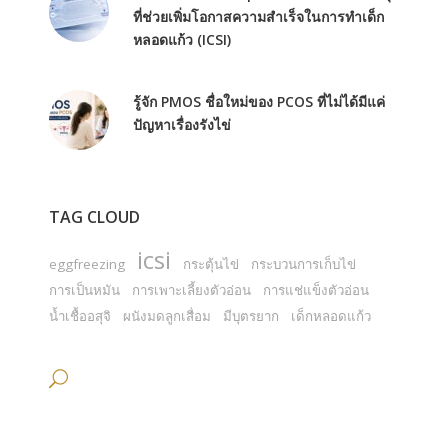
ที่ช่วยเพิ่มโอกาสความสำเร็จในการทำเด็ก
หลอดแก้ว (ICSI)
รู้จัก PMOS ชื่อใหม่ของ PCOS ที่ไม่ได้มีแค่
ปัญหาเรื่องรังไข่
TAG CLOUD
icsi
eggfreezing
กระตุ้นไข่
กระบวนการเก็บไข่
การเป็นหมัน
การเพาะเลี้ยงตัวอ่อน
การแช่แข็งตัวอ่อน
น้ำเชื้ออสุจิ
ผนังมดลูกเสื่อม
มีบุตรยาก
เด็กหลอดแก้ว