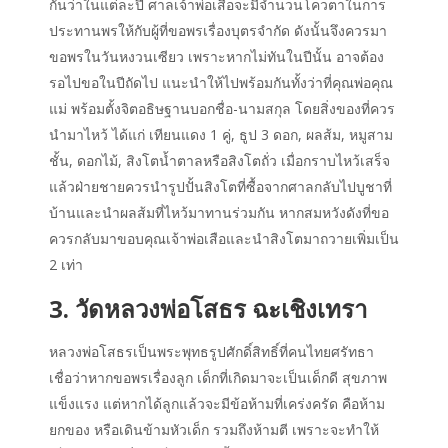
กันว่าในแต่ละปี ศาลเจ้าพ่อเสือจะมีจำนวนโควตาในการ
ประทานพรให้กับผู้ที่ขอพรเรื่องบุตรจำกัด ดังนั้นจึงควรมา
ขอพรในวันหงวนเซียว เพราะหากไม่ทันในปีนั้น อาจต้อง
รอไปขอในปีถัดไป แนะนำให้ไปพร้อมกันทั้งว่าที่คุณพ่อคุณ
แม่ พร้อมตั้งจิตอธิษฐานบอกชื่อ-นามสกุล โดยสิ่งของที่ควร
นำมาไหว้ ได้แก่ เทียนแดง 1 คู่, ธูป 3 ดอก, ผลส้ม, หมูสาม
ชั้น, ดอกไม้, สิงโตน้ำตาลหรือสิงโตถั่ว เมื่อกราบไหว้เสร็จ
แล้วฝ่ายชายควรนำรูปปั้นสิงโตที่ซื้อจากศาลกลับไปบูชาที่
บ้านและนำผลส้มที่ไหว้มาทานร่วมกัน หากสมหวังดังที่ขอ
ควรกลับมาขอบคุณเจ้าพ่อเสือและนำสิงโตมาถวายเพิ่มเป็น
2 เท่า
3. วัดหลวงพ่อโสธร ฉะเชิงเทรา
หลวงพ่อโสธรเป็นพระพุทธรูปศักดิ์สิทธิ์ที่คนไทยศรัทธา
เชื่อว่าหากขอพรเรื่องลูก เด็กที่เกิดมาจะเป็นเด็กดี สุขภาพ
แข็งแรง แต่หากได้ลูกแล้วจะมีข้อห้ามที่เคร่งครัด คือห้าม
ยกของ หรือเดินข้ามหัวเด็ก รวมถึงห้ามตี เพราะจะทำให้