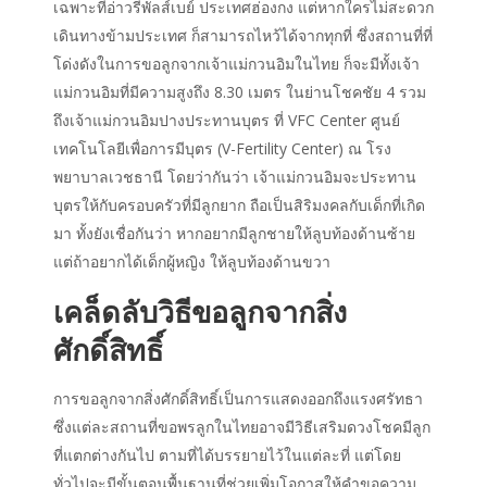
เฉพาะที่อ่าวรีพัลส์เบย์ ประเทศฮ่องกง แต่หากใครไม่สะดวก
เดินทางข้ามประเทศ ก็สามารถไหว้ได้จากทุกที่ ซึ่งสถานที่ที่
โด่งดังในการขอลูกจากเจ้าแม่กวนอิมในไทย ก็จะมีทั้งเจ้า
แม่กวนอิมที่มีความสูงถึง 8.30 เมตร ในย่านโชคชัย 4 รวม
ถึงเจ้าแม่กวนอิมปางประทานบุตร ที่ VFC Center ศูนย์
เทคโนโลยีเพื่อการมีบุตร (V-Fertility Center) ณ โรง
พยาบาลเวชธานี โดยว่ากันว่า เจ้าแม่กวนอิมจะประทาน
บุตรให้กับครอบครัวที่มีลูกยาก ถือเป็นสิริมงคลกับเด็กที่เกิด
มา ทั้งยังเชื่อกันว่า หากอยากมีลูกชายให้ลูบท้องด้านซ้าย
แต่ถ้าอยากได้เด็กผู้หญิง ให้ลูบท้องด้านขวา
เคล็ดลับวิธีขอลูกจากสิ่ง
ศักดิ์สิทธิ์
การขอลูกจากสิ่งศักดิ์สิทธิ์เป็นการแสดงออกถึงแรงศรัทธา
ซึ่งแต่ละสถานที่ขอพรลูกในไทยอาจมีวิธีเสริมดวงโชคมีลูก
ที่แตกต่างกันไป ตามที่ได้บรรยายไว้ในแต่ละที่ แต่โดย
ทั่วไปจะมีขั้นตอนพื้นฐานที่ช่วยเพิ่มโอกาสให้คำขอความ