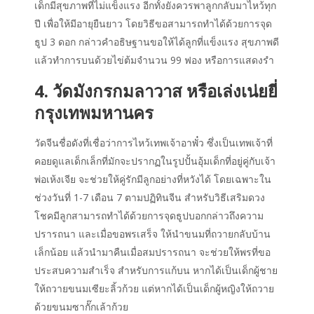
เด็กมีสุขภาพที่ไม่แข็งแรง อีกทั้งยังควรพาลูกกลับมาไหว้ทุก
ปี เพื่อให้มีอายุยืนยาว โดยวิธีขอสามารถทำได้ด้วยการจุด
ธูป 3 ดอก กล่าวคำอธิษฐานขอให้ได้ลูกที่แข็งแรง สุขภาพดี
แล้วทำการบนด้วยไข่ต้มจำนวน 99 ฟอง หรือการแสดงรำ
4. วัดมังกรกมลาวาส หรือเล่งเน่ยยี่
กรุงเทพมหานคร
วัดจีนชื่อดังที่เชื่อว่าการไหว้เทพเจ้าอาพั๋ว ซึ่งเป็นเทพเจ้าที่
คอยดูแลเด็กเล็กที่มักจะปรากฏในรูปปั้นอุ้มเด็กที่อยู่คู่กับเจ้า
พ่อเห้งเจีย จะช่วยให้คู่รักมีลูกอย่างที่หวังได้ โดยเฉพาะใน
ช่วงวันที่ 1-7 เดือน 7 ตามปฏิทินจีน สำหรับวิธีเสริมดวง
โชคมีลูกสามารถทำได้ด้วยการจุดธูปบอกกล่าวถึงความ
ปรารถนา และเมื่อขอพรเสร็จ ให้นำขนมที่ถวายกลับบ้าน
เล็กน้อย แล้วนำมาคืนเมื่อสมปรารถนา จะช่วยให้พรที่ขอ
ประสบความสำเร็จ สำหรับการแก้บน หากได้เป็นเด็กผู้ชาย
ให้ถวายขนมเซียะลิ้วก้วย แต่หากได้เป็นเด็กผู้หญิงให้ถวาย
ด้วยขนมซากั๊กเล้าก้วย