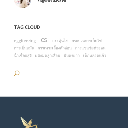
ปัญหาเรื่องรังไข่
TAG CLOUD
icsi
eggfreezing
กระตุ้นไข่
กระบวนการเก็บไข่
การเป็นหมัน
การเพาะเลี้ยงตัวอ่อน
การแช่แข็งตัวอ่อน
น้ำเชื้ออสุจิ
ผนังมดลูกเสื่อม
มีบุตรยาก
เด็กหลอดแก้ว