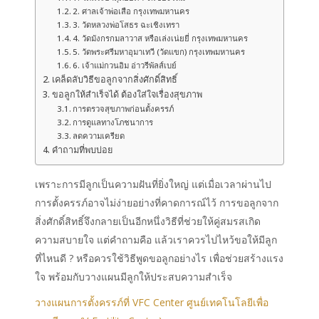
2. ศาลเจ้าพ่อเสือ กรุงเทพมหานคร
3. วัดหลวงพ่อโสธร ฉะเชิงเทรา
4. วัดมังกรกมลาวาส หรือเล่งเน่ยยี่ กรุงเทพมหานคร
5. วัดพระศรีมหาอุมาเทวี (วัดแขก) กรุงเทพมหานคร
6. เจ้าแม่กวนอิม อ่าวรีพัลส์เบย์
เคล็ดลับวิธีขอลูกจากสิ่งศักดิ์สิทธิ์
ขอลูกให้สำเร็จได้ ต้องใส่ใจเรื่องสุขภาพ
การตรวจสุขภาพก่อนตั้งครรภ์
การดูแลทางโภชนาการ
ลดความเครียด
คำถามที่พบบ่อย
เพราะการมีลูกเป็นความฝันที่ยิ่งใหญ่ แต่เมื่อเวลาผ่านไป
การตั้งครรภ์อาจไม่ง่ายอย่างที่คาดการณ์ไว้ การขอลูกจาก
สิ่งศักดิ์สิทธิ์จึงกลายเป็นอีกหนึ่งวิธีที่ช่วยให้คู่สมรสเกิด
ความสบายใจ แต่คำถามคือ แล้วเราควรไปไหว้ขอให้มีลูก
ที่ไหนดี ? หรือควรใช้วิธีพูดขอลูกอย่างไร เพื่อช่วยสร้างแรง
ใจ พร้อมกับวางแผนมีลูกให้ประสบความสำเร็จ
วางแผนการตั้งครรภ์ที่ VFC Center ศูนย์เทคโนโลยีเพื่อ