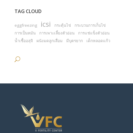
TAG CLOUD
icsi
eggfreezing
กระตุ้นไข่
กระบวนการเก็บไข่
การเป็นหมัน
การเพาะเลี้ยงตัวอ่อน
การแช่แข็งตัวอ่อน
น้ำเชื้ออสุจิ
ผนังมดลูกเสื่อม
มีบุตรยาก
เด็กหลอดแก้ว