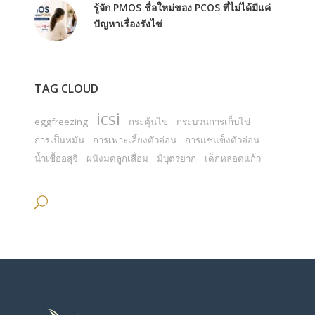
รู้จัก PMOS ชื่อใหม่ของ PCOS ที่ไม่ได้มีแค่
ปัญหาเรื่องรังไข่
TAG CLOUD
icsi
eggfreezing
กระตุ้นไข่
กระบวนการเก็บไข่
การเป็นหมัน
การเพาะเลี้ยงตัวอ่อน
การแช่แข็งตัวอ่อน
น้ำเชื้ออสุจิ
ผนังมดลูกเสื่อม
มีบุตรยาก
เด็กหลอดแก้ว