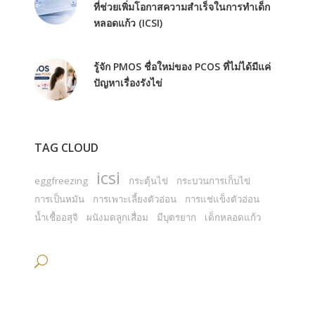
ที่ช่วยเพิ่มโอกาสความสำเร็จในการทำเด็ก
หลอดแก้ว (ICSI)
รู้จัก PMOS ชื่อใหม่ของ PCOS ที่ไม่ได้มีแค่
ปัญหาเรื่องรังไข่
TAG CLOUD
icsi
eggfreezing
กระตุ้นไข่
กระบวนการเก็บไข่
การเป็นหมัน
การเพาะเลี้ยงตัวอ่อน
การแช่แข็งตัวอ่อน
น้ำเชื้ออสุจิ
ผนังมดลูกเสื่อม
มีบุตรยาก
เด็กหลอดแก้ว