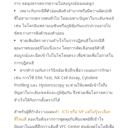
การ ลดอุปสรรคจากความไม่สมบูรณ์ของมดลูก
เหมาะกับกรณีที่ตัวอ่อนฝังตัวลำบากหรือมีความผิดปกติ
ที่ไม่สามารถตรวจพบทั่วไป โดยเฉพาะปัญหาในระดับเซลล์
เช่น ไมโครอินฟลามเมชันหรือภูมิคุ้มกันแปรปรวนอาจไป
ขัดขวางการฝังตัวของตัวอ่อน
ช่วยเพิ่มอัตราความสำเร็จในการปฏิสนธิในกรณีที่
คุณภาพของอสุจิไม่แข็งแรง โดยการคัดเลือกอสุจิตัวที่
สมบูรณ์และฉีดเข้าไปในไข่โดยตรง เพื่อช่วยเพิ่มโอกาสใน
การปฏิสนธิ
หากทำร่วมกับการวินิจฉัยเชิงลึกเพื่อวางแผนการรักษา
เช่น การใช้ ERA Test, NK Cell Assay, Cytokine
Profiling และ Hysteroscopy จะช่วยให้แพทย์เข้าใจถึง
ปัญหาในระดับเซลล์และภูมิคุ้มกัน จึงช่วยเพิ่มโอกาสความ
สำเร็จให้กับการตั้งครรภ์ได้
สำหรับผู้ที่กำลังวางแผน
ทำ
ICSI หรือ
IVF
แต่ไม่รู้จะเลือก
ที่ไหนดี
ลองเริ่มต้นจากการพูดคุยกับทีมแพทย์ที่เข้าใจ
ปัญหาในมุมที่ลึกกว่าเดิมที่ VFC Center ศูนย์เทคโนโลยีเพื่อ