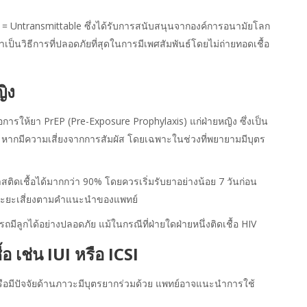
le = Untransmittable ซึ่งได้รับการสนับสนุนจากองค์การอนามัยโลก
็นวิธีการที่ปลอดภัยที่สุดในการมีเพศสัมพันธ์โดยไม่ถ่ายทอดเชื้อ
ญิง
ือการให้ยา PrEP (Pre-Exposure Prophylaxis) แก่ฝ่ายหญิง ซึ่งเป็น
ดเชื้อ หากมีความเสี่ยงจากการสัมผัส โดยเฉพาะในช่วงที่พยายามมีบุตร
ติดเชื้อได้มากกว่า 90% โดยควรเริ่มรับยาอย่างน้อย 7 วันก่อน
้นระยะเสี่ยงตามคำแนะนำของแพทย์
รถมีลูกได้อย่างปลอดภัย แม้ในกรณีที่ฝ่ายใดฝ่ายหนึ่งติดเชื้อ HIV
้อ เช่น IUI หรือ ICSI
หรือมีปัจจัยด้านภาวะมีบุตรยากร่วมด้วย แพทย์อาจแนะนำการใช้