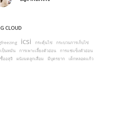
G CLOUD
icsi
gfreezing
กระตุ้นไข่
กระบวนการเก็บไข่
เป็นหมัน
การเพาะเลี้ยงตัวอ่อน
การแช่แข็งตัวอ่อน
ชื้ออสุจิ
ผนังมดลูกเสื่อม
มีบุตรยาก
เด็กหลอดแก้ว