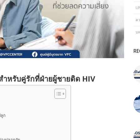
U
คว
บ
RE
รับคู่รักที่ฝ่ายผู้ชายติด HIV
ลูก
ย่างปลอดภัย