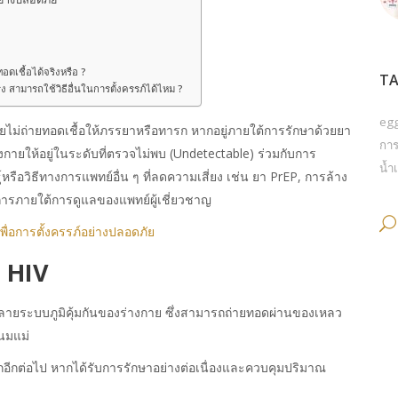
ดเชื้อได้จริงหรือ ?
TA
รง สามารถใช้วิธีอื่นในการตั้งครรภ์ได้ไหม ?
eg
 โดยไม่ถ่ายทอดเชื้อให้ภรรยาหรือทารก หากอยู่ภายใต้การรักษาด้วยยา
การ
กายให้อยู่ในระดับที่ตรวจไม่พบ (Undetectable) ร่วมกับการ
น้ำเ
อวิธีทางการแพทย์อื่น ๆ ที่ลดความเสี่ยง เช่น ยา PrEP, การล้าง
การภายใต้การดูแลของแพทย์ผู้เชี่ยวชาญ
่อการตั้งครรภ์อย่างปลอดภัย
อ HIV
ำลายระบบภูมิคุ้มกันของร่างกาย ซึ่งสามารถถ่ายทอดผ่านของเหลว
ำนมแม่
ีลูกอีกต่อไป หากได้รับการรักษาอย่างต่อเนื่องและควบคุมปริมาณ