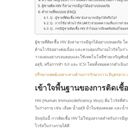
ผู้ชายติด HIV ก็สามารถมีลูกได้อย่างปลอดภัย
คำถามที่พบบ่อย (FAQ)
Q : ผู้ชายที่ติดเชื้อ HIV ยังสามารถมีลูกได้หรือไม่?
Q : การใช้ยาต้านไวรัส (ART) ช่วยลดความเสี่ยงการถ่ายทอ
Q : กรณีผู้ชายติดเชื้อ HIV ถ้าไม่อยากมีเพศสัมพันธ์โดยต
ผู้ชายที่ติดเชื้อ HIV ยังสามารถมีลูกได้อย่างปลอดภัย
ต้านไวรัสอย่างต่อเนื่อง และควบคุมปริมาณไวรัสในร่าง
วางแผนอย่างรอบคอบและใช้เทคโนโลยีช่วยเจริญพันธุ์หรื
อสุจิ, หรือการทำ IUI และ ICSI โดยทั้งหมดควรดำเนิน
ปรึกษาแพทย์เฉพาะทางด้านการรักษาภาวะมีบุตรยาก เพื
เข้าใจพื้นฐานของการติดเชื้
HIV (Human Immunodeficiency Virus) คือ ไวรัสที่ท
ในร่างกาย เช่น เลือด น้ำอสุจิ น้ำในช่องคลอด และน้
ปัจจุบันนี้ การติดเชื้อ HIV ไม่ใช่อุปสรรคสำหรับการม
ไวรัสในร่างกายได้ดี