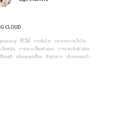
G CLOUD
icsi
gfreezing
กระตุ้นไข่
กระบวนการเก็บไข่
เป็นหมัน
การเพาะเลี้ยงตัวอ่อน
การแช่แข็งตัวอ่อน
ชื้ออสุจิ
ผนังมดลูกเสื่อม
มีบุตรยาก
เด็กหลอดแก้ว