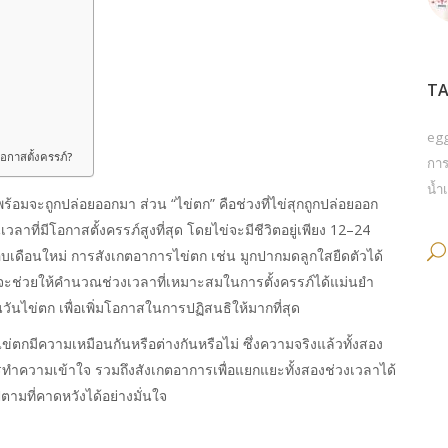
TA
eg
โอกาสตั้งครรภ์?
การ
น้ำเ
ะพร้อมจะถูกปล่อยออกมา ส่วน “ไข่ตก” คือช่วงที่ไข่สุกถูกปล่อยออก
นเวลาที่มีโอกาสตั้งครรภ์สูงที่สุด โดยไข่จะมีชีวิตอยู่เพียง 12–24
อบเดือนใหม่ การสังเกตอาการไข่ตก เช่น มูกปากมดลูกใสยืดตัวได้
อย จะช่วยให้คำนวณช่วงเวลาที่เหมาะสมในการตั้งครรภ์ได้แม่นยำ
ันไข่ตก เพื่อเพิ่มโอกาสในการปฏิสนธิให้มากที่สุด
ไข่ตก
มีความเหมือนกันหรือต่างกันหรือไม่ ซึ่งความจริงแล้วทั้งสอง
ารทำความเข้าใจ รวมถึงสังเกตอาการเพื่อแยกแยะทั้งสองช่วงเวลาได้
ปตามที่คาดหวังได้อย่างมั่นใจ