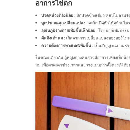
อาการไข่ตก
ปวดหน่วงท้องน้อย
: มักปวดข้างเดียว สลับไปตามรั
มูกปากมดลูกเปลี่ยนแปลง
: จะใส ยืดตัวได้คล้ายไข่ขา
อุณหภูมิร่างกายเพิ่มขึ้นเล็กน้อย
: โดยมากเพิ่มประม
คัดตึงเต้านม
: เกิดจากการเปลี่ยนแปลงของฮอร์
ความต้องการทางเพศเพิ่มขึ้น
: เป็นสัญญาณตามธรรม
ในขณะเดียวกัน ผู้หญิงบางคนอาจมีอาการเพียงเล็กน้อย
สม เพื่อคาดเดาช่วงเวลาและวางแผนการตั้งครรภ์ได้อย