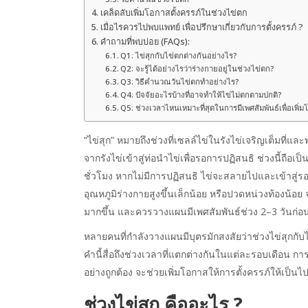
เคล็ดลับเพิ่มโอกาสตั้งครรภ์ในช่วงไข่ตก
เมื่อไรควรไปพบแพทย์ เพื่อปรึกษาเกี่ยวกับการตั้งครรภ์ ?
คำถามที่พบบ่อย (FAQs):
Q1: ไข่สุกกับไข่ตกต่างกันอย่างไร?
Q2: จะรู้ได้อย่างไรว่าร่างกายอยู่ในช่วงไข่ตก?
Q3: วิธีคำนวณวันไข่ตกทำอย่างไร?
Q4: ปัจจัยอะไรบ้างที่อาจทำให้ไข่ไม่ตกตามปกติ?
Q5: ช่วงเวลาไหนเหมาะที่สุดในการมีเพศสัมพันธ์เพื่อเพิ่ม
“ไข่สุก” หมายถึงช่วงที่เซลล์ไข่ในรังไข่เจริญเต็มที่แล
จากรังไข่เข้าสู่ท่อนำไข่เพื่อรอการปฏิสนธิ ช่วงนี้ถือเป็
ชั่วโมง หากไม่มีการปฏิสนธิ ไข่จะสลายไปและเข้าสู่ร
อุณหภูมิร่างกายสูงขึ้นเล็กน้อย หรือปวดหน่วงท้องน้
มากขึ้น และควรวางแผนมีเพศสัมพันธ์ช่วง 2–3 วันก่อนว
หลายคนที่กำลังวางแผนมีบุตรมักสงสัยว่าช่วง
ไข่สุกกับ
คำนี้สื่อถึงช่วงเวลาที่แตกต่างกันในแต่ละรอบเดือน ก
อย่างถูกต้อง จะช่วยเพิ่มโอกาสให้การตั้งครรภ์ให้เป็นไ
ช่วงไข่สุก คืออะไร ?