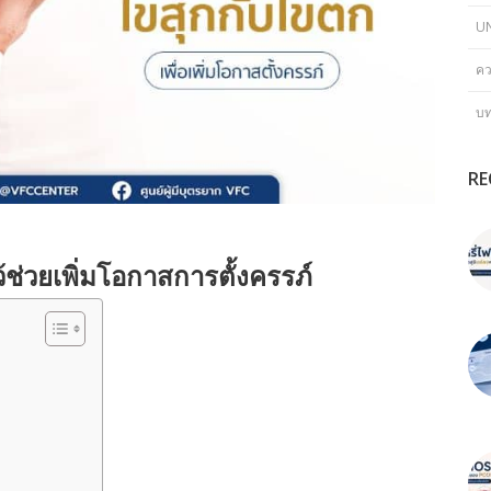
U
คว
บ
RE
ว้ช่วยเพิ่มโอกาสการตั้งครรภ์