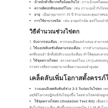
น้ำหนักตัวที่มากหรือน้อยเกินไป
: ภาวะอ้วนหรือผอม
ความผิดปกติของฮอร์โมน
: เช่น ภาวะถุงน้ำรังไข
อายุ
: เมื่ออายุมากกว่า 35 ปี จำนวนและคุณภาพข
การใช้ยาบางชนิด
: เช่น ยาคุมกำเนิด ฮอร์โมนบำบั
วิธีคำนวณช่วงไข่ตก
นับจากรอบเดือน
: หากรอบเดือนสม่ำเสมอ สามารถค
ใช้แอปพลิเคชันติดตามรอบเดือน
: การทำงานของแอป
ตกที่แม่นยำ อีกทั้งยังมีระบบแจ้งเตือน ทำให้คุณสะด
ใช้ชุดตรวจไข่ตก
: ตรวจหาฮอร์โมน LH (Luteinizing 
การตรวจที่สถานพยาบาลเพื่อความแม่นยำสูงสุด
เคล็ดลับเพิ่มโอกาสตั้งครรภ
วางแผนมีเพศสัมพันธ์ช่วง 2-3 วันก่อนวันไข่ตก
: เพ
อสุจิมีโอกาสปฏิสนธิกับไข่สูงขึ้น โดยช่วงไข่ตกมักอ
ใช้ชุดตรวจไข่ตก (Ovulation Test Kit)
: เพื่อต
ซิงในปัสสาวะที่จะเพิ่มขึ้นก่อนการตกไข่ 12-36 ชั่วโมง