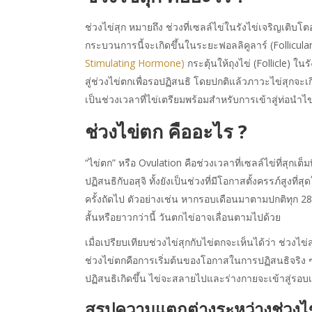
ช่วงไข่สุก หมายถึง ช่วงที่เซลล์ไข่ในรังไข่เจริญเติบโ
กระบวนการนี้จะเกิดขึ้นในระยะฟอลลิคูลาร์ (Follicula
Stimulating Hormone)
กระตุ้นให้ถุงไข่ (Follicle) ใน
สู่ช่วงไข่ตกเพื่อรอปฏิสนธิ โดยปกติแล้วภาวะไข่สุกจะเ
เป็นช่วงเวลาที่ไข่เตรียมพร้อมสำหรับการเข้าสู่ท่อนำ
ช่วงไข่ตก คืออะไร ?
“ไข่ตก” หรือ Ovulation คือช่วงเวลาที่เซลล์ไข่ที่สุกเต็
ปฏิสนธิกับอสุจิ ทั้งยังเป็นช่วงที่มีโอกาสตั้งครรภ์สูง
ครั้งถัดไป ตัวอย่างเช่น หากรอบเดือนมาตามปกติทุก 28
สั้นหรือยาวกว่านี้ วันตกไข่อาจเลื่อนตามไปด้วย
เมื่อเปรียบเทียบช่วง
ไข่สุกกับไข่ตก
จะเห็นได้ว่า ช่วงไ
ช่วงไข่ตกคือการเริ่มต้นของโอกาสในการปฏิสนธิจริง ๆ โ
ปฏิสนธิเกิดขึ้น ไข่จะสลายไปและร่างกายจะเข้าสู่รอบเ
สรุปความแตกต่างระหว่างช่วง
ไ