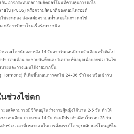
เกิน อาจกระทบต่อการผลิตฮอร์โมนที่ควบคุมการตกไข่
่หลายใบ (PCOS) หรือความผิดปกติของต่อมไทรอยด์
องไข่จะลดลง ส่งผลต่อความสม่ำเสมอในการตกไข่
ด หรือยารักษาโรคเรื้อรังบางชนิด
ำนวณโดยนับถอยหลัง 14 วันจากวันก่อนมีประจำเดือนครั้งถัดไป
ฯ รอบเดือน จะช่วยบันทึกและวิเคราะห์ข้อมูลเพื่อบอกช่วงวันไข่
วกสบายและวางแผนได้ง่ายมากขึ้น
Hormone) ที่เพิ่มขึ้นก่อนการตกไข่ 24–36 ชั่วโมง หรือเข้ารับ
์ในช่วงไข่ตก
ราะอสุจิสามารถมีชีวิตอยู่ในร่างกายผู้หญิงได้นาน 2-5 วัน ทำให้
ยู่กลางรอบเดือน ประมาณ 14 วัน ก่อนมีประจำเดือนในรอบ 28 วัน
รวจจับช่วงเวลาที่เหมาะสมในการตั้งครรภ์โดยดูระดับฮอร์โมนลูทิไน