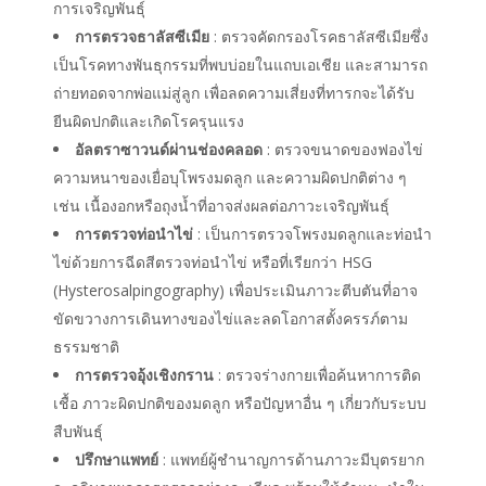
การเจริญพันธุ์
การตรวจธาลัสซีเมีย
: ตรวจคัดกรองโรคธาลัสซีเมียซึ่ง
เป็นโรคทางพันธุกรรมที่พบบ่อยในแถบเอเชีย และสามารถ
ถ่ายทอดจากพ่อแม่สู่ลูก เพื่อลดความเสี่ยงที่ทารกจะได้รับ
ยีนผิดปกติและเกิดโรครุนแรง
อัลตราซาวนด์ผ่านช่องคลอด
: ตรวจขนาดของฟองไข่
ความหนาของเยื่อบุโพรงมดลูก และความผิดปกติต่าง ๆ
เช่น เนื้องอกหรือถุงน้ำที่อาจส่งผลต่อภาวะเจริญพันธุ์
การตรวจท่อนำไข่
: เป็นการตรวจโพรงมดลูกและท่อนำ
ไข่ด้วยการฉีดสีตรวจท่อนำไข่ หรือที่เรียกว่า HSG
(Hysterosalpingography) เพื่อประเมินภาวะตีบตันที่อาจ
ขัดขวางการเดินทางของไข่และลดโอกาสตั้งครรภ์ตาม
ธรรมชาติ
การตรวจอุ้งเชิงกราน
: ตรวจร่างกายเพื่อค้นหาการติด
เชื้อ ภาวะผิดปกติของมดลูก หรือปัญหาอื่น ๆ เกี่ยวกับระบบ
สืบพันธุ์
ปรึกษาแพทย์
: แพทย์ผู้ชำนาญการด้านภาวะมีบุตรยาก