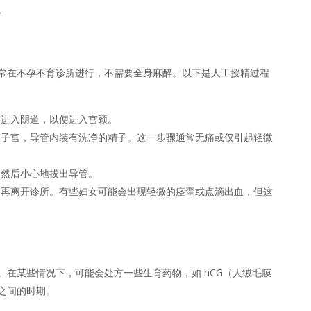
。
常在不孕不育诊所进行，不需要全身麻醉。以下是人工授精过程
进入阴道，以便进入宫颈。
子宫，导管内装有洗净的精子。这一步骤通常无痛或仅引起轻微
然后小心地拔出导管。
再离开诊所。有些妇女可能会出现轻微的痉挛或点滴出血，但这
在某些情况下，可能会处方一些生育药物，如 hCG（人绒毛膜
之间的时期。