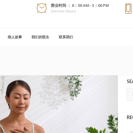
营业时间 ： 8：00 AM– 5：00 PM
Service Hours
病人故事
我们的医生
联系我们
SE
RE