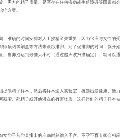
龄、男方的精子质量、是否存在任何疾病或生殖障碍等因素都会
治疗方案。
期。准确的时间安排对人工授精至关重要，因为它应与女性的受
排卵预测试剂盒等方法来跟踪排卵。到了促排卵的时间，就开始
量。当卵泡达到最佳大小时（通过超声波扫描确定），就可以通
。
侣提供精子样本，然后将样本送入实验室，挑选出最健康、活力
何残渣、死精子或其他潜在的有害物质。这样得到的精子样本被
妇女卵子从卵巢排出的准确时刻输入子宫。不孕不育专家会相应