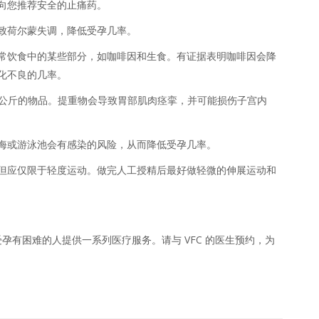
向您推荐安全的止痛药。
致荷尔蒙失调，降低受孕几率。
常饮食中的某些部分，如咖啡因和生食。有证据表明咖啡因会降
化不良的几率。
5 公斤的物品。提重物会导致胃部肌肉痉挛，并可能损伤子宫内
海或游泳池会有感染的风险，从而降低受孕几率。
但应仅限于轻度运动。做完人工授精后最好做轻微的伸展运动和
然受孕有困难的人提供一系列医疗服务。请与 VFC 的医生预约，为