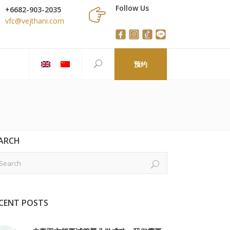
Follow Us
+6682-903-2035
vfc@vejthani.com
预约
ARCH
CENT POSTS