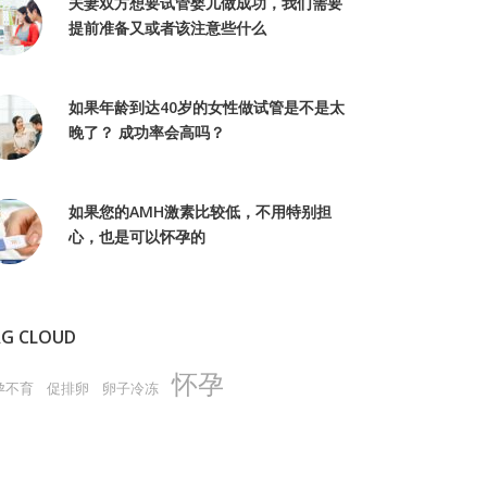
夫妻双方想要试管婴儿做成功，我们需要
提前准备又或者该注意些什么
如果年龄到达40岁的女性做试管是不是太
晚了？ 成功率会高吗？
如果您的AMH激素比较低，不用特别担
心，也是可以怀孕的
G CLOUD
怀孕
孕不育
促排卵
卵子冷冻