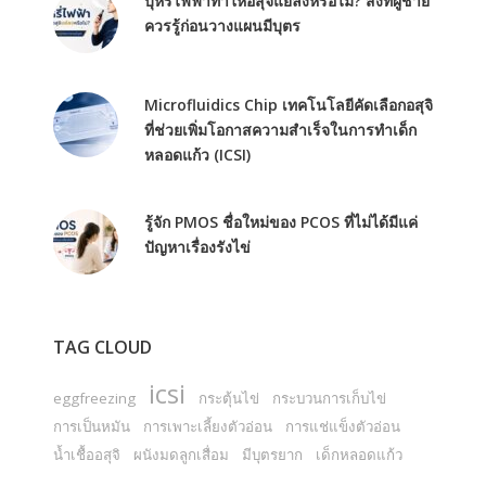
บุหรี่ไฟฟ้าทำให้อสุจิแย่ลงหรือไม่? สิ่งที่ผู้ชาย
ควรรู้ก่อนวางแผนมีบุตร
Microfluidics Chip เทคโนโลยีคัดเลือกอสุจิ
ที่ช่วยเพิ่มโอกาสความสำเร็จในการทำเด็ก
หลอดแก้ว (ICSI)
รู้จัก PMOS ชื่อใหม่ของ PCOS ที่ไม่ได้มีแค่
ปัญหาเรื่องรังไข่
TAG CLOUD
icsi
eggfreezing
กระตุ้นไข่
กระบวนการเก็บไข่
การเป็นหมัน
การเพาะเลี้ยงตัวอ่อน
การแช่แข็งตัวอ่อน
น้ำเชื้ออสุจิ
ผนังมดลูกเสื่อม
มีบุตรยาก
เด็กหลอดแก้ว