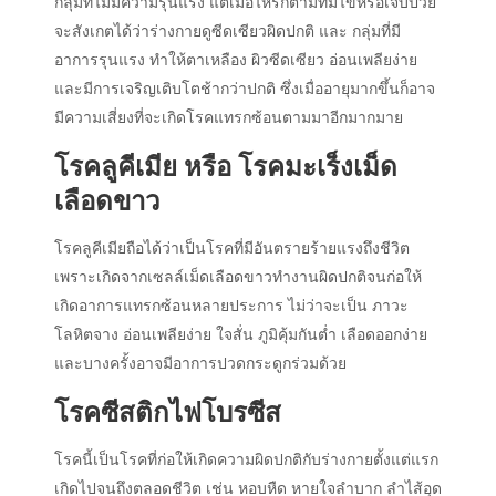
กลุ่มที่ไม่มีความรุนแรง แต่เมื่อไหร่ก็ตามที่มีไข้หรือเจ็บป่วย
จะสังเกตได้ว่าร่างกายดูซีดเซียวผิดปกติ และ กลุ่มที่มี
อาการรุนแรง ทำให้ตาเหลือง ผิวซีดเซียว อ่อนเพลียง่าย
และมีการเจริญเติบโตช้ากว่าปกติ ซึ่งเมื่ออายุมากขึ้นก็อาจ
มีความเสี่ยงที่จะเกิดโรคแทรกซ้อนตามมาอีกมากมาย
โรคลูคีเมีย หรือ โรคมะเร็งเม็ด
เลือดขาว
โรคลูคีเมียถือได้ว่าเป็นโรคที่มีอันตรายร้ายแรงถึงชีวิต
เพราะเกิดจากเซลล์เม็ดเลือดขาวทำงานผิดปกติจนก่อให้
เกิดอาการแทรกซ้อนหลายประการ ไม่ว่าจะเป็น ภาวะ
โลหิตจาง อ่อนเพลียง่าย ใจสั่น ภูมิคุ้มกันต่ำ เลือดออกง่าย
และบางครั้งอาจมีอาการปวดกระดูกร่วมด้วย
โรคซีสติกไฟโบรซีส
โรคนี้เป็นโรคที่ก่อให้เกิดความผิดปกติกับร่างกายตั้งแต่แรก
เกิดไปจนถึงตลอดชีวิต เช่น หอบหืด หายใจลำบาก ลำไส้อุด