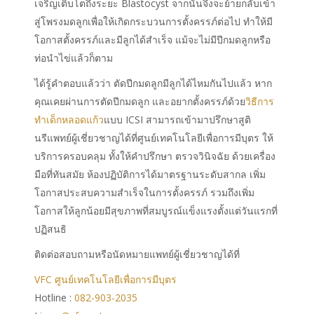
เจริญเติบโตถึงระยะ Blastocyst จากนั้นจึงจะย้ายกลับเข้า
สู่โพรงมดลูกเพื่อให้เกิดกระบวนการตั้งครรภ์ต่อไป ทำให้มี
โอกาสตั้งครรภ์และมีลูกได้สำเร็จ แม้จะไม่มีปีกมดลูกหรือ
ท่อนำไข่แล้วก็ตาม
ได้รู้คำตอบแล้วว่า ตัดปีกมดลูกมีลูกได้ไหมกันไปแล้ว หาก
คุณเคยผ่านการตัดปีกมดลูก และอยากตั้งครรภ์ด้วย
วิธีการ
ทำเด็กหลอดแก้ว
แบบ ICSI สามารถเข้ามาปรึกษาสูติ
นรีแพทย์ผู้เชี่ยวชาญได้ที่ศูนย์เทคโนโลยีเพื่อการมีบุตร ให้
บริการครอบคลุม ทั้งให้คำปรึกษา ตรวจวินิจฉัย ด้วยเครื่อง
มือที่ทันสมัย ห้องปฏิบัติการได้มาตรฐานระดับสากล เพิ่ม
โอกาสประสบความสำเร็จในการตั้งครรภ์ รวมถึงเพิ่ม
โอกาสให้ลูกน้อยมีสุขภาพที่สมบูรณ์แข็งแรงตั้งแต่วันแรกที่
ปฏิสนธิ
ติดต่อสอบถามหรือนัดหมายแพทย์ผู้เชี่ยวชาญได้ที่
VFC ศูนย์เทคโนโลยีเพื่อการมีบุตร
Hotline :
082-903-2035