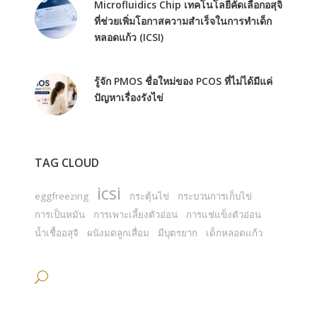
Microfluidics Chip เทคโนโลยีคัดเลือกอสุจิ
ที่ช่วยเพิ่มโอกาสความสำเร็จในการทำเด็ก
หลอดแก้ว (ICSI)
รู้จัก PMOS ชื่อใหม่ของ PCOS ที่ไม่ได้มีแค่
ปัญหาเรื่องรังไข่
TAG CLOUD
icsi
eggfreezing
กระตุ้นไข่
กระบวนการเก็บไข่
การเป็นหมัน
การเพาะเลี้ยงตัวอ่อน
การแช่แข็งตัวอ่อน
น้ำเชื้ออสุจิ
ผนังมดลูกเสื่อม
มีบุตรยาก
เด็กหลอดแก้ว