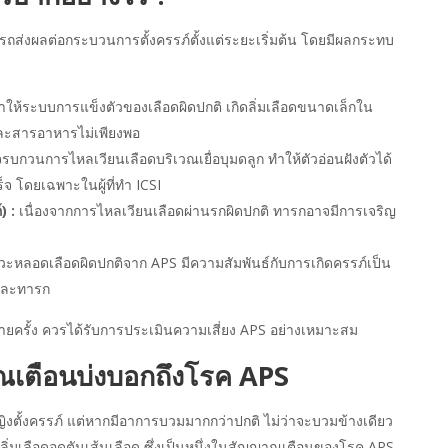
รถส่งผลต่อกระบวนการตั้งครรภ์ตั้งแต่ระยะเริ่มต้น โดยมีผลกระทบ
ให้ระบบการแข็งตัวของเลือดผิดปกติ เกิดลิ่มเลือดขนาดเล็กใน
นและสารอาหารไม่เพียงพอ
กวนการไหลเวียนเลือดบริเวณเยื่อบุมดลูก ทำให้ตัวอ่อนฝังตัวได้
เร็จ โดยเฉพาะในผู้ที่ทำ ICSI
) :
เนื่องจากการไหลเวียนเลือดผ่านรกผิดปกติ ทารกอาจมีการเจริญ
ะหลอดเลือดผิดปกติจาก APS มีความสัมพันธ์กับการเกิดครรภ์เป็น
่และทารก
ายครั้ง ควรได้รับการประเมินความเสี่ยง APS อย่างเหมาะสม
ณเตือน
บ่งบอกถึงโรค APS
ิงตั้งครรภ์ แต่หากมีอาการบวมมากกว่าปกติ ไม่ว่าจะบวมข้างเดียว
ลิ่มเลือดอุดตันเส้นเลือด ซึ่งเป็นหนึ่งในสัญญาณเตือนของโรค APS