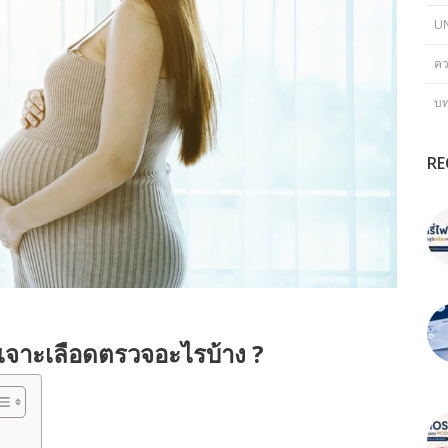
U
คว
บ
RE
งเจาะเลือดตรวจอะไรบ้าง ?