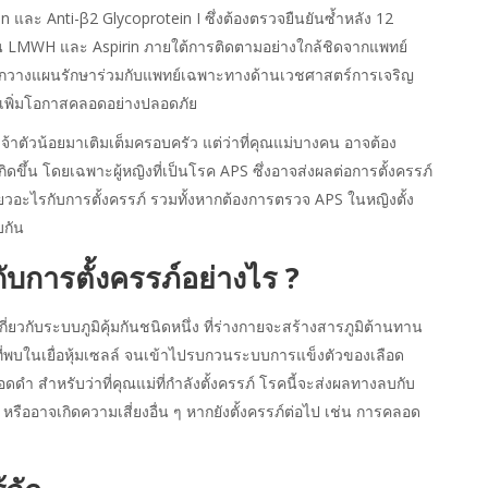
n และ Anti-β2 Glycoprotein I ซึ่งต้องตรวจยืนยันซ้ำหลัง 12
เช่น LMWH และ Aspirin ภายใต้การติดตามอย่างใกล้ชิดจากแพทย์
ได้ หากวางแผนรักษาร่วมกับแพทย์เฉพาะทางด้านเวชศาสตร์การเจริญ
และเพิ่มโอกาสคลอดอย่างปลอดภัย
เจ้าตัวน้อยมาเติมเต็มครอบครัว แต่ว่าที่คุณแม่บางคน อาจต้อง
ดขึ้น โดยเฉพาะผู้หญิงที่เป็นโรค APS ซึ่งอาจส่งผลต่อการตั้งครรภ์
กี่ยวอะไรกับการตั้งครรภ์ รวมทั้งหากต้องการตรวจ APS ในหญิงตั้ง
บกัน
กับการตั้งครรภ์อย่างไร
?
่ยวกับระบบภูมิคุ้มกันชนิดหนึ่ง ที่ร่างกายจะสร้างสารภูมิต้านทาน
ที่พบในเยื่อหุ้มเซลล์ จนเข้าไปรบกวนระบบการแข็งตัวของเลือด
ดำ สำหรับว่าที่คุณแม่ที่กำลังตั้งครรภ์ โรคนี้จะส่งผลทางลบกับ
รืออาจเกิดความเสี่ยงอื่น ๆ หากยังตั้งครรภ์ต่อไป เช่น การคลอด