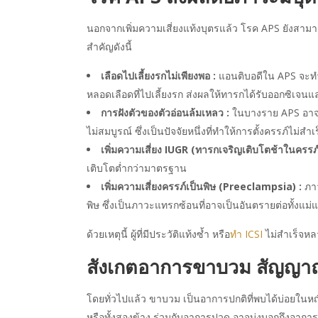
นอกจากเพิ่มความเสี่ยงแท้งบุตรแล้ว โรค APS ยังสามา
สำคัญดังนี้
เลือดไปเลี้ยงรกไม่เพียงพอ :
แอนติบอดีใน APS จะทำ
หลอดเลือดที่ไปเลี้ยงรก ส่งผลให้ทารกได้รับออกซิเจ
การฝังตัวของตัวอ่อนล้มเหลว :
ในบางราย APS อาจรบ
ไม่สมบูรณ์ ซึ่งเป็นปัจจัยหนึ่งที่ทำให้การตั้งครรภ์ไม่สำ
เพิ่มความเสี่ยง IUGR (ทารกเจริญเติบโตช้าในครรภ์
เติบโตต่ำกว่ามาตรฐาน
เพิ่มความเสี่ยงครรภ์เป็นพิษ (Preeclampsia) :
ภาว
พิษ ซึ่งเป็นภาวะแทรกซ้อนที่อาจเป็นอันตรายต่อทั้งแม
ด้วยเหตุนี้ ผู้ที่มีประวัติแท้งซ้ำ หรือ
ทำ ICSI
ไม่สำเร็จหล
สังเกตอาการขาบวม
สัญญา
โดยทั่วไปแล้ว ขาบวม เป็นอาการปกติที่พบได้บ่อยในหญ
หรือทั้งสองข้าง ร่วมกับอาการปวด อาจบ่งบอกถึงอาการ