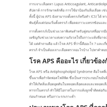
การเจาะเลือดหา Lupus Anticoagulant, Anticardiolipi
สัปดาห์ การรักษาหลักคือ การใช้ยาป้องกันลิ่มเลือด 
ทั้งนี้ ผู้ป่วย APS ยังสามารถตั้งครรภ์หรือทำ ICSI 
พันธุ์ตั้งแต่ก่อนเริ่มตั้งครรภ์ เพื่อลดภาวะแทรกซ้อน
การตั้งครรภ์เป็นช่วงเวลาพิเศษสำหรับคู่สมรสที่อยากมี
เผชิญกับช่วงเวลาแห่งความกังวลใจถึงภาวะแท้งที่อาจเกิ
ได้ แต่คำถามคือ แล้วโรค APS ที่ว่านี้คืออะไร ? และเ
ครรภ์ จำเป็นต้องเจาะเลือดตรวจอะไรบ้าง ไปหาคำตอ
โรค APS คืออะไร เกี่ยวข้อง
โรค APS หรือ Antiphospholipid Syndrome คือโรคที่เกี
ขึ้นมาเพื่อกำจัดฟอสโฟลิพิด ซึ่งเป็นสารประกอบไขมัน
ทำให้เกิดลิ่มเลือดอุดตันในหลอดเลือดแดงและหลอดเลือด
ทารกในครรภ์ ทำให้มีโอกาสในการแท้งลูกซ้ำติดต่อกัน ห
ก่อนกำหนด หรือภาวะรกเกาะต่ำ