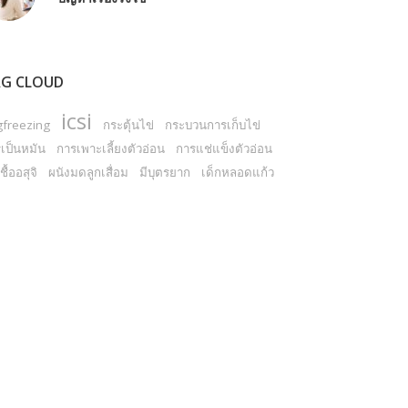
G CLOUD
icsi
gfreezing
กระตุ้นไข่
กระบวนการเก็บไข่
เป็นหมัน
การเพาะเลี้ยงตัวอ่อน
การแช่แข็งตัวอ่อน
ชื้ออสุจิ
ผนังมดลูกเสื่อม
มีบุตรยาก
เด็กหลอดแก้ว