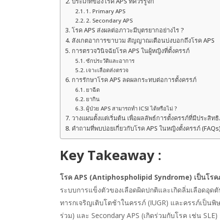
ประเภทของโรค APS ที่ควรรู้จัก
1. Primary APS
2. Secondary APS
โรค APS ส่งผลต่อภาวะมีบุตรยากอย่างไร ?
สังเกตอาการขาบวม สัญญาณเตือนบ่งบอกถึงโรค APS
การตรวจวินิจฉัยโรค APS ในผู้หญิงที่ตั้งครรภ์
ซักประวัติและอาการ
เจาะเลือดส่งตรวจ
การรักษาโรค APS ลดผลกระทบต่อการตั้งครรภ์
ยาฉีด
ยากิน
ผู้ป่วย APS สามารถทำ ICSI ได้หรือไม่ ?
วางแผนตั้งแต่เริ่มต้น เพื่อผลลัพธ์การตั้งครรภ์ที่มีประสิทธ
คำถามที่พบบ่อยเกี่ยวกับโรค APS ในหญิงตั้งครรภ์ (FAQs
Key Takeaway :
โรค APS (Antiphospholipid Syndrome) เป็นโรคภูมิค
ระบบการแข็งตัวของเลือดผิดปกติและเกิดลิ่มเลือดอุดตัน 
ทารกเจริญเติบโตช้าในครรภ์ (IUGR) และครรภ์เป็นพิษ 
ร่วม) และ Secondary APS (เกิดร่วมกับโรค เช่น SLE) 