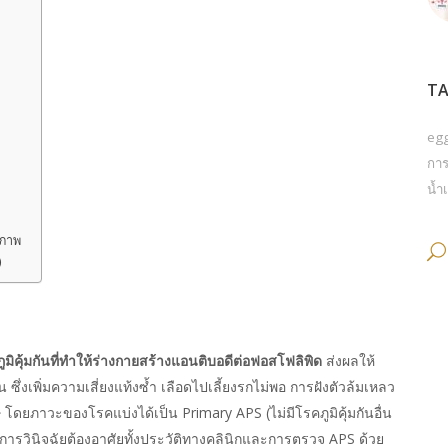
TA
eg
การ
น้ำเ
ิภาพ
)
ุ้มกันที่ทำให้ร่างกายสร้างแอนติบอดีต่อฟอสโฟลิพิด
ส่งผลให้
ซึ่งเพิ่มความเสี่ยงแท้งซ้ำ เลือดไปเลี้ยงรกไม่พอ การฝังตัวล้มเหลว
โดยภาวะของโรคแบ่งได้เป็น Primary APS (ไม่มีโรคภูมิคุ้มกันอื่น
การวินิจฉัยต้องอาศัยทั้งประวัติทางคลินิกและการตรวจ APS ด้วย