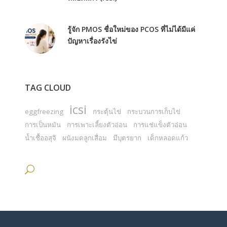
รู้จัก PMOS ชื่อใหม่ของ PCOS ที่ไม่ได้มีแค่
ปัญหาเรื่องรังไข่
TAG CLOUD
icsi
eggfreezing
กระตุ้นไข่
กระบวนการเก็บไข่
การเป็นหมัน
การเพาะเลี้ยงตัวอ่อน
การแช่แข็งตัวอ่อน
น้ำเชื้ออสุจิ
ผนังมดลูกเสื่อม
มีบุตรยาก
เด็กหลอดแก้ว