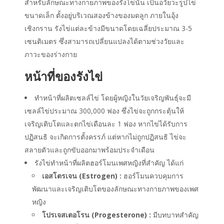
สำหรับลักษณะทางกายภาพของรังไข่นั้น เป็นอวัยวะรูปไข่
ขนาดเล็ก ตั้งอยู่บริเวณสองข้างของมดลูก ภายในอุ้ง
เชิงกราน รังไข่แต่ละข้างมีขนาดโดยเฉลี่ยประมาณ 3-5
เซนติเมตร ซึ่งสามารถเปลี่ยนแปลงได้ตามช่วงวัยและ
ภาวะของร่างกาย
หน้าที่ของรังไข่
ทำหน้าที่ผลิตเซลล์ไข่ โดยผู้หญิงในวัยเจริญพันธุ์จะมี
เซลล์ไข่ประมาณ 300,000 ฟอง ซึ่งไข่จะถูกกระตุ้นให้
เจริญเติบโตและตกไข่เดือนละ 1 ฟอง หากไข่ได้รับการ
ปฏิสนธิ จะเกิดการตั้งครรภ์ แต่หากไม่ถูกปฏิสนธิ ไข่จะ
สลายตัวและถูกขับออกมาพร้อมประจำเดือน
รังไข่ทำหน้าที่ผลิตฮอร์โมน
เพศหญิงที่สำคัญ ได้แก่
เอสโตรเจน (Estrogen) :
ฮอร์โมนควบคุมการ
พัฒนาและเจริญเติบโตของลักษณะทางกายภาพของเพศ
หญิง
โปรเจสเตอโรน (Progesterone) :
มีบทบาทสำคัญ