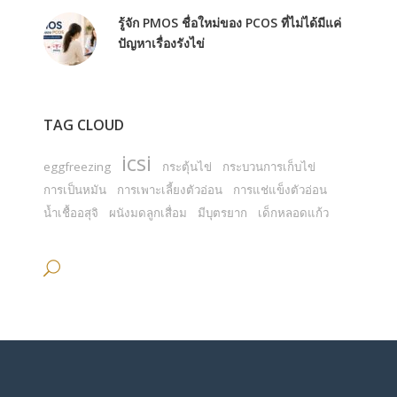
รู้จัก PMOS ชื่อใหม่ของ PCOS ที่ไม่ได้มีแค่
ปัญหาเรื่องรังไข่
TAG CLOUD
icsi
eggfreezing
กระตุ้นไข่
กระบวนการเก็บไข่
การเป็นหมัน
การเพาะเลี้ยงตัวอ่อน
การแช่แข็งตัวอ่อน
น้ำเชื้ออสุจิ
ผนังมดลูกเสื่อม
มีบุตรยาก
เด็กหลอดแก้ว