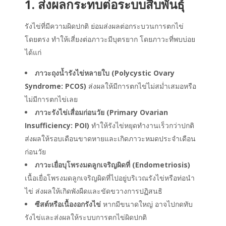
1. ส่งผลกระทบต่อระบบสืบพันธุ์
รังไข่ที่มีความผิดปกติ ย่อมส่งผลต่อกระบวนการตกไข่
โดยตรง ทำให้เสี่ยงต่อภาวะมีบุตรยาก โดยภาวะที่พบบ่อย
ได้แก่
ภาวะถุงน้ำรังไข่หลายใบ (Polycystic Ovary
Syndrome: PCOS)
ส่งผลให้มีการตกไข่ไม่สม่ำเสมอหรือ
ไม่มีการตกไข่เลย
ภาวะรังไข่เสื่อมก่อนวัย (Primary Ovarian
Insufficiency: POI)
ทำให้รังไข่หยุดทำงานเร็วกว่าปกติ
ส่งผลให้รอบเดือนขาดหายและเกิดภาวะหมดประจำเดือน
ก่อนวัย
ภาวะเยื่อบุโพรงมดลูกเจริญผิดที่ (Endometriosis)
เนื้อเยื่อโพรงมดลูกเจริญผิดที่ไปอยู่บริเวณรังไข่หรือท่อนำ
ไข่ ส่งผลให้เกิดพังผืดและขัดขวางการปฏิสนธิ
ซีสต์หรือเนื้องอกรังไข่
หากมีขนาดใหญ่ อาจไปกดทับ
รังไข่และส่งผลให้ระบบการตกไข่ผิดปกติ