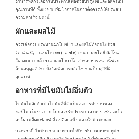
อาหารที่ควรเลือกรับประทานเพื่อช่วยบำรุงไข่และอสุจิให้มี
คุณภาพที่ดี ทั้งยังช่วยเพิ่มโอกาสในการตั้งครรภ์ให้ประสบ
ความสำเร็จ มีดังนี้
ผักและผลไม้
ควรเลือกรับประทานผักใบเขียวและผลไม้ที่อุดมไปด้วย
วิตามิน C, E และโฟเลต (Folate) เช่น บรอกโคลี ผักโขม
ส้ม มะนาว กล้วย และอะโวคาโด สารอาหารเหล่านี้ช่วย
ต้านอนุมูลอิสระ ทั้งยังเพิ่มการผลิตไข่ รวมถึงอสุจิที่มี
คุณภาพ
อาหารที่มีไขมันไม่อิ่มตัว
ไขมันไม่อิ่มตัวเป็นไขมันดีที่จำเป็นต่อการทำงานของ
ฮอร์โมนในร่างกาย โดยควรรับประทานอาหาร เช่น อะโว
คาโด เมล็ดแฟลกซ์ ถั่วเปลือกแข็ง และน้ำมันมะกอก
นอกจากนี้ ไขมันจากปลาทะเลน้ำลึก เช่น แซลมอน ทูน่า
และปลาซาร์ดีน ยังอุดมไปด้วยโอเมก้า 3 ที่ช่วยเสริมสุข