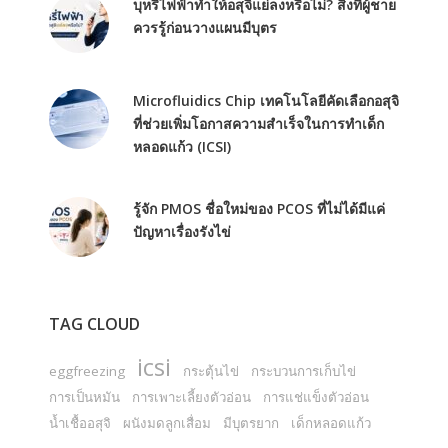
บุหรี่ไฟฟ้าทำให้อสุจิแย่ลงหรือไม่? สิ่งที่ผู้ชาย
ควรรู้ก่อนวางแผนมีบุตร
Microfluidics Chip เทคโนโลยีคัดเลือกอสุจิ
ที่ช่วยเพิ่มโอกาสความสำเร็จในการทำเด็ก
หลอดแก้ว (ICSI)
รู้จัก PMOS ชื่อใหม่ของ PCOS ที่ไม่ได้มีแค่
ปัญหาเรื่องรังไข่
TAG CLOUD
icsi
eggfreezing
กระตุ้นไข่
กระบวนการเก็บไข่
การเป็นหมัน
การเพาะเลี้ยงตัวอ่อน
การแช่แข็งตัวอ่อน
น้ำเชื้ออสุจิ
ผนังมดลูกเสื่อม
มีบุตรยาก
เด็กหลอดแก้ว