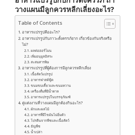
วางแผนมีลูกควรหลีกเลี่ยงอะไร?
Table of Contents
อาหารแปรรูปคืออะไร?
อาหารแปรรูปกับภาวะตั้งครรภ์ยาก เกี่ยวข้องกันจริงหรือ
ไม่?
ผลต่อฮอร์โมน
เพิ่มอนุมูลอิสระ
สะสมสารพิษ
อาหารแปรรูปที่ผู้ต้องการมีลูกควรหลีกเลี่ยง
เนื้อสัตว์แปรรูป
อาหารฟาสต์ฟู้ด
ขนมขบเคี้ยวและขนมหวาน
เครื่องดื่มที่มีน้ำตาล
อาหารแปรรูปในบรรจุภัณฑ์
คู่แต่งงานที่วางแผนมีลูกต้องกินอะไร?
ผักและผลไม้
อาหารที่มีไขมันไม่อิ่มตัว
โปรตีนจากพืชและเนื้อสัตว์
ธัญพืช
น้ำเปล่า