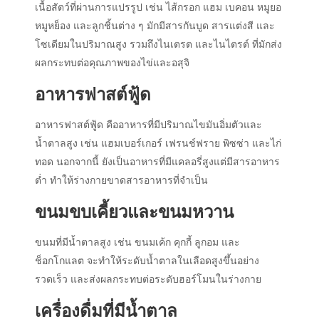
เนื้อสัตว์ที่ผ่านการแปรรูป เช่น ไส้กรอก แฮม เบคอน หมูยอ
หมูหย็อง และลูกชิ้นต่าง ๆ มักมีสารกันบูด สารแต่งสี และ
โซเดียมในปริมาณสูง รวมถึงไนเตรต และไนไตรต์ ที่มักส่ง
ผลกระทบต่อคุณภาพของไข่และอสุจิ
อาหารฟาสต์ฟู้ด
อาหารฟาสต์ฟู้ด คืออาหารที่มีปริมาณไขมันอิ่มตัวและ
น้ำตาลสูง เช่น แฮมเบอร์เกอร์ เฟรนช์ฟราย พิซซ่า และไก่
ทอด นอกจากนี้ ยังเป็นอาหารที่มีแคลอรี่สูงแต่มีสารอาหาร
ต่ำ ทำให้ร่างกายขาดสารอาหารที่จำเป็น
ขนมขบเคี้ยวและขนมหวาน
ขนมที่มีน้ำตาลสูง เช่น ขนมเค้ก คุกกี้ ลูกอม และ
ช็อกโกแลต จะทำให้ระดับน้ำตาลในเลือดสูงขึ้นอย่าง
รวดเร็ว และส่งผลกระทบต่อระดับฮอร์โมนในร่างกาย
เครื่องดื่มที่มีน้ำตาล