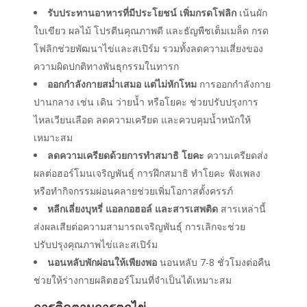
รับประทานอาหารที่มีประโยชน์ เพิ่มกรดโฟลิก
เน้นผัก
ใบเขียว ผลไม้ โปรตีนคุณภาพดี และธัญพืชเต็มเมล็ด กรด
โฟลิกช่วยพัฒนาไข่และสเปิร์ม รวมทั้งลดความเสี่ยงของ
ความผิดปกติทางพันธุกรรมในทารก
ออกกำลังกายสม่ำเสมอ แต่ไม่หักโหม
การออกกำลังกาย
ปานกลาง เช่น เดิน ว่ายน้ำ หรือโยคะ ช่วยปรับปรุงการ
ไหลเวียนเลือด ลดความเครียด และควบคุมน้ำหนักให้
เหมาะสม
ลดความเครียดด้วยการทำสมาธิ โยคะ
ความเครียดส่ง
ผลต่อฮอร์โมนเจริญพันธุ์ การฝึกสมาธิ ทำโยคะ ฟังเพลง
หรือทำกิจกรรมผ่อนคลายช่วยเพิ่มโอกาสตั้งครรภ์
หลีกเลี่ยงบุหรี่ แอลกอฮอล์ และสารเสพติด
สารเหล่านี้
ส่งผลเสียต่อความสามารถเจริญพันธุ์ การเลิกจะช่วย
ปรับปรุงคุณภาพไข่และสเปิร์ม
นอนหลับพักผ่อนให้เพียงพอ
นอนหลับ 7-8 ชั่วโมงต่อคืน
ช่วยให้ร่างกายผลิตฮอร์โมนที่จำเป็นได้เหมาะสม
การติดตามการตกไข่