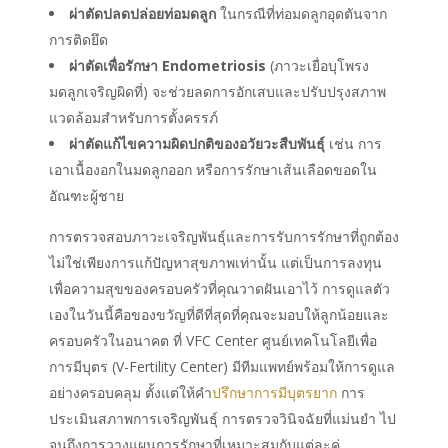
ผ่าตัดปลดปล่อยท่อมดลูก
ในกรณีที่ท่อมดลูกอุดตันจาก
การติดยึด
ผ่าตัดเพื่อรักษา Endometriosis
(ภาวะเยื่อบุโพรง
มดลูกเจริญผิดที่) จะช่วยลดการอักเสบและปรับปรุงสภาพ
แวดล้อมสำหรับการตั้งครรภ์
ผ่าตัดแก้ไขความผิดปกติของอวัยวะสืบพันธุ์
เช่น การ
เอาเนื้องอกในมดลูกออก หรือการรักษาเส้นเลือดขอดใน
อัณฑะผู้ชาย
การตรวจสอบภาวะเจริญพันธุ์และการรับการรักษาที่ถูกต้อง
ไม่ใช่เพียงการแก้ปัญหาสุขภาพเท่านั้น แต่เป็นการลงทุน
เพื่อความสุขของครอบครัวที่คุณวาดฝันเอาไว้ การดูแลตัว
เองในวันนี้คือของขวัญที่ดีที่สุดที่คุณจะมอบให้ลูกน้อยและ
ครอบครัวในอนาคต ที่ VFC Center ศูนย์เทคโนโลยีเพื่อ
การมีบุตร (V-Fertility Center) มีทีมแพทย์พร้อมให้การดูแล
อย่างครอบคลุม ตั้งแต่ให้คำ
ปรึกษาการมีบุตรยาก
การ
ประเมินสภาพการเจริญพันธุ์ การตรวจวินิจฉัยที่แม่นยำ ไป
จนถึงการวางแผนการรักษาที่เหมาะสมกับแต่ละคู่