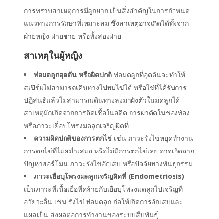
การทราบ
สาเหตุการมีลูกยาก
เป็นสิ่งสำคัญในการกำหนด
แนวทางการรักษาที่เหมาะสม ซึ่งสาเหตุอาจเกิดได้ทั้งจาก
ฝ่ายหญิง ฝ่ายชาย หรือทั้งสองฝ่าย
สาเหตุในผู้หญิง
ท่อมดลูกอุดตัน หรือผิดปกติ
ท่อมดลูกที่อุดตันจะทำให้
สเปิร์มไม่สามารถเดินทางไปพบไข่ได้ หรือไข่ที่ได้รับการ
ปฏิสนธิแล้วไม่สามารถเดินทางลงมาฝังตัวในมดลูกได้
สาเหตุมักเกิดจากการติดเชื้อในอดีต การผ่าตัดในช่องท้อง
หรือภาวะเยื่อบุโพรงมดลูกเจริญผิดที่
ความผิดปกติของการตกไข่
เช่น ภาวะรังไข่หยุดทำงาน
การตกไข่ที่ไม่สม่ำเสมอ หรือไม่มีการตกไข่เลย อาจเกิดจาก
ปัญหาฮอร์โมน ภาวะรังไข่อักเสบ หรือปัจจัยทางพันธุกรรม
ภาวะเยื่อบุโพรงมดลูกเจริญผิดที่ (Endometriosis)
เป็นภาวะที่เนื้อเยื่อที่คล้ายกับเยื่อบุโพรงมดลูกไปเจริญที่
อวัยวะอื่น เช่น รังไข่ ท่อมดลูก ก่อให้เกิดการอักเสบและ
แผลเป็น ส่งผลต่อการทำงานของระบบสืบพันธุ์