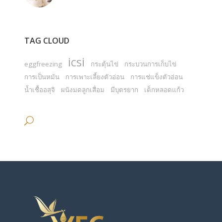
TAG CLOUD
icsi
eggfreezing
กระตุ้นไข่
กระบวนการเก็บไข่
การเป็นหมัน
การเพาะเลี้ยงตัวอ่อน
การแช่แข็งตัวอ่อน
น้ำเชื้ออสุจิ
ผนังมดลูกเสื่อม
มีบุตรยาก
เด็กหลอดแก้ว