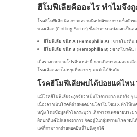
ฮีโมฟีเลียคือ
อะไร ทำไมจึงถู
โรค
ฮีโมฟีเลีย คือ
ภาวะความผิดปกติของการแข็งตัวของ
ของเลือด (Clotting Factor) ซึ่งสามารถแบ่งออกเป็นส
ฮีโมฟีเลีย ชนิด A (Hemophilia A) :
ขาดโปรตีน Fa
ฮีโมฟีเลีย ชนิด B (Hemophilia B) :
ขาดโปรตีน Fa
เมื่อร่างกายขาดโปรตีนเหล่านี้ หากเกิดบาดแผลจนเลือด
โรคเลือดออกไม่หยุดที่หลาย ๆ คนมักได้ยินกัน
โรคฮีโมฟีเลียพบได้บ่อยแค่ไหน 
แม้โรคฮีโมฟีเลียจะถูกจัดว่าเป็นโรคหายาก แต่จริง
เนื่องจากเป็นโรคที่ถ่ายทอดผ่านโครโมโซม X ทำให้เพ
หญิง โดยข้อมูลทั่วโลกระบุว่า เด็กทารกเพศชายประมาณ 
ผิดปกติแต่ไม่แสดงอาการ จัดอยู่ในกลุ่มพาหะโรค พบไ
แต่ก็สามารถถ่ายทอดยีนนี้ไปยังลูกได้