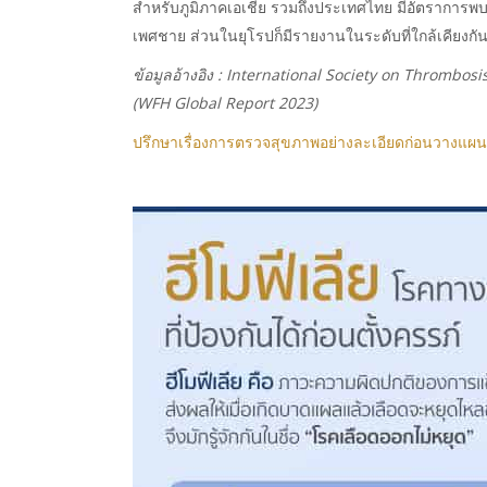
สำหรับภูมิภาคเอเชีย รวมถึงประเทศไทย มีอัตราการพบ
เพศชาย ส่วนในยุโรปก็มีรายงานในระดับที่ใกล้เคียงกัน
ข้อมูลอ้างอิง : International Society on Thrombo
(WFH Global Report 2023)
ปรึกษาเรื่องการตรวจสุขภาพอย่างละเอียดก่อนวางแผนตั