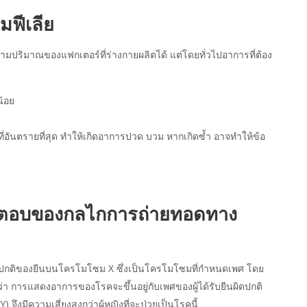
โมฟีเลีย
มปริมาณของแฟกเตอร์ที่ร่างกายผลิตได้ แต่โดยทั่วไปอาการที่ต้อง
น้อย
รที่อันตรายที่สุด ทำให้เกิดอาการปวด บวม หากเกิดซ้ำ อาจทำให้ข้อ
ำตอบของกลไกการถ่ายทอดทาง
ิดปกติของยีนบนโครโมโซม X ซึ่งเป็นโครโมโซมที่กำหนดเพศ โดย
า การแสดงอาการของโรคจะขึ้นอยู่กับเพศของผู้ได้รับยีนผิดปกติ
 จึงมีความเสี่ยงสูงกว่าผู้หญิงที่จะป่วยเป็นโรคนี้