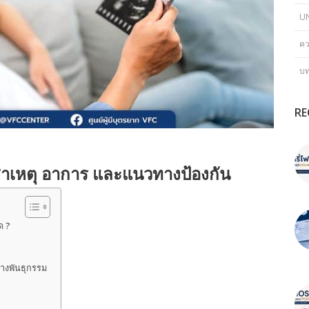
U
คว
บ
RE
จสาเหตุ อาการ และแนวทางป้องกัน
ด ?
างพันธุกรรม