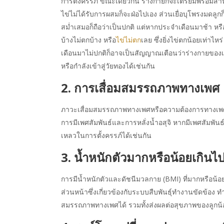
การตั้งครรภ์ ขณะเดียวกัน ร่างกายก็จะเตรียมพร้อมสำห
ไข่ไม่ได้รับการผสมก็จะฝ่อไปเอง ส่วนเยื่อบุโพรงมด
สม่ำเสมอก็ถือว่าเป็นปกติ แต่หากประจำเดือนมาช้า ห
บ้างไม่ตกบ้าง หรือ
ไข่ไม่ตก
เลย ซึ่งยิ่งไข่ตกน้อยเท่า
เดือนมาไม่ปกติก็อาจเป็นสัญญาณเตือนว่าร่างกายของเร
หรือกำลังเข้าสู่วัยทองได้เช่นกัน
2. การเสื่อมสมรรถภาพทางเพศ
ภาวะเสื่อมสมรรถภาพทางเพศหรือความต้องการทางเพศลดล
การมีเพศสัมพันธ์และการหลั่งน้ำอสุจิ หากมีเพศสัมพันธ
เหลวในการตั้งครรภ์ได้เช่นกัน
3. น้ำหนักตัวมากหรือน้อยเกินไ
การมีน้ำหนักตัวและดัชนีมวลกาย (BMI) ที่มากหรือน้อย
ส่วนหน้าซึ่งเกี่ยวข้องกับระบบสืบพันธ์ุทำงานขัดข้อง ทำ
สมรรถภาพทางเพศได้ รวมทั้งส่งผลต่อสุขภาพของลูกน้อ