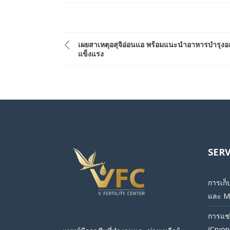
เผยสาเหตุอสุจิอ่อนแอ พร้อมแนะนำอาหารบำรุงอสุ
แข็งแรง
SERV
การเก็
และ M
การแช่
(Cryop