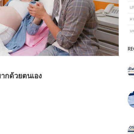
U
คว
บ
RE
ตรยากด้วยตนเอง