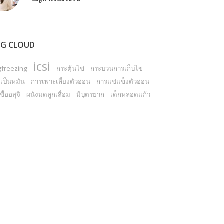
G CLOUD
icsi
gfreezing
กระตุ้นไข่
กระบวนการเก็บไข่
เป็นหมัน
การเพาะเลี้ยงตัวอ่อน
การแช่แข็งตัวอ่อน
ชื้ออสุจิ
ผนังมดลูกเสื่อม
มีบุตรยาก
เด็กหลอดแก้ว