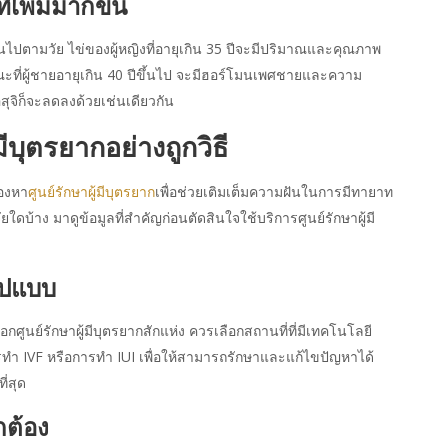
่เพิ่มมากขึ้น
ยนไปตามวัย ไข่ของผู้หญิงที่อายุเกิน 35 ปีจะมีปริมาณและคุณภาพ
ะที่ผู้ชายอายุเกิน 40 ปีขึ้นไป จะมีฮอร์โมนเพศชายและความ
ิก็จะลดลงด้วยเช่นเดียวกัน
ีบุตรยากอย่างถูกวิธี
มองหา
ศูนย์รักษาผู้มีบุตรยาก
เพื่อช่วยเติมเต็มความฝันในการมีทายาท
ใดบ้าง มาดูข้อมูลที่สำคัญก่อนตัดสินใจใช้บริการศูนย์รักษาผู้มี
ูปแบบ
อกศูนย์รักษาผู้มีบุตรยากสักแห่ง ควรเลือกสถานที่ที่มีเทคโนโลยี
รทำ IVF หรือการทำ IUI เพื่อให้สามารถรักษาและแก้ไขปัญหาได้
่สุด
กต้อง