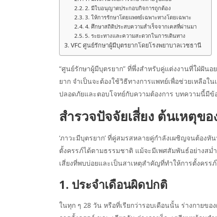
2. มีใบอนุญาตประกอบกิจการถูกต้อง
3. ให้การรักษาโดยแพทย์เฉพาะทางโดยเฉพาะ
4. ศึกษาสถิติประสบความสำเร็จจากเคสที่ผ่านมา
5. ระยะทางและความสะดวกในการเดินทาง
VFC ศูนย์รักษาผู้มีบุตรยากโดยโรงพยาบาลเวชธานี
“ศูนย์รักษาผู้มีบุตรยาก” ที่พึ่งสำหรับคู่แต่งงานที่ใฝ่ฝั
ยาก จำเป็นจะต้องใช้วิธีทางการแพทย์เพื่อช่วยเหลือในเร
ปลอดภัยและตอบโจทย์กับความต้องการ บทความนี้มีข้อมู
สำรวจปัจจัยเสี่ยง ต้นเหตุข
‘ภาวะมีบุตรยาก’ ที่คู่สมรสหลายคู่กำลังเผชิญจนต้องหันห
ตั้งครรภ์ได้ตามธรรมชาติ แม้จะมีเพศสัมพันธ์อย่างสม
เสี่ยงที่พบบ่อยและเป็นสาเหตุสำคัญที่ทำให้การตั้งครรภ์
1. ประจำเดือนผิดปกติ
ในทุก ๆ 28 วัน หรือที่เรียกว่ารอบเดือนนั้น ร่างกายขอ