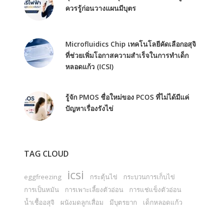
ควรรู้ก่อนวางแผนมีบุตร
Microfluidics Chip เทคโนโลยีคัดเลือกอสุจิ
ที่ช่วยเพิ่มโอกาสความสำเร็จในการทำเด็ก
หลอดแก้ว (ICSI)
รู้จัก PMOS ชื่อใหม่ของ PCOS ที่ไม่ได้มีแค่
ปัญหาเรื่องรังไข่
TAG CLOUD
icsi
eggfreezing
กระตุ้นไข่
กระบวนการเก็บไข่
การเป็นหมัน
การเพาะเลี้ยงตัวอ่อน
การแช่แข็งตัวอ่อน
น้ำเชื้ออสุจิ
ผนังมดลูกเสื่อม
มีบุตรยาก
เด็กหลอดแก้ว