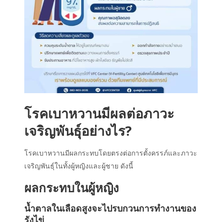
โรค
เบาหวาน
มีผลต่อภาวะ
เจริญพันธุ์อย่างไร?
โรค
เบาหวาน
มีผลกระทบโดยตรงต่อ
การตั้งครรภ์
และภาวะ
เจริญพันธุ์ในทั้งผู้หญิงและผู้ชาย ดังนี้
ผลกระทบในผู้หญิง
น้ำตาลในเลือดสูงจะไปรบกวนการทำงานของ
รังไข่