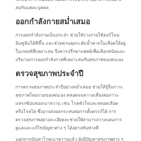
สมกับแต่ละบุคคล
ออกกำลังกายสม่ำเสมอ
การออกกำลังกายเป็นประจำ ช่วยให้ร่างกายใช้ฮอร์โมน
อินซูลินได้ดีขึ้น และช่วยควบคุมระดับน้ำตาลในเลือดให้อยู่
ในเกณฑ์ที่เหมาะสม จึงควรปรึกษาแพทย์เพื่อเลือกชนิดและ
ปริมาณการออกกำลังกายที่เหมาะสมกับสุขภาพของตนเอง
ตรวจสุขภาพประจำปี
การตรวจสุขภาพประจำปีอย่างสม่ำเสมอ ช่วยให้รู้ถึงภาวะ
สุขภาพโดยรวมของตนเอง ตลอดจนความเสี่ยงต่อภาวะ
แทรกซ้อนของ
เบาหวาน
เช่น โรคหัวใจและหลอดเลือด
หรือโรคไต ซึ่งอาจส่งผลกระทบต่อ
การตั้งครรภ์
ได้ การ
ตรวจสุขภาพอย่างละเอียดจะช่วยให้สามารถวางแผนการ
ดูแลและแก้ไขปัญหาต่าง ๆ ได้อย่างทันท่วงที
นอกจากปัญหาโรค
เบาหวาน
แล้ว ยังมีปัญหาสุขภาพต่าง ๆ