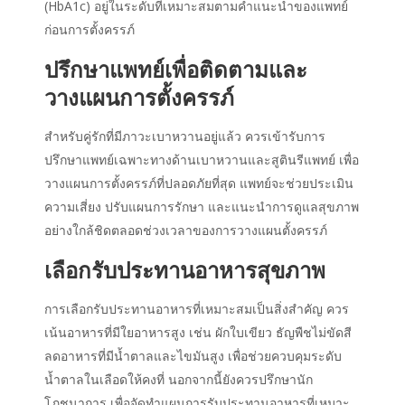
(HbA1c) อยู่ในระดับที่เหมาะสมตามคำแนะนำของแพทย์
ก่อน
การตั้งครรภ์
ปรึกษาแพทย์เพื่อติดตามและ
วางแผน
การตั้งครรภ์
สำหรับคู่รักที่มีภาวะ
เบาหวาน
อยู่แล้ว ควรเข้ารับการ
ปรึกษาแพทย์เฉพาะทางด้าน
เบาหวาน
และสูตินรีแพทย์ เพื่อ
วางแผน
การตั้งครรภ์
ที่ปลอดภัยที่สุด แพทย์จะช่วยประเมิน
ความเสี่ยง ปรับแผนการรักษา และแนะนำการดูแลสุขภาพ
อย่างใกล้ชิดตลอดช่วงเวลาของการวางแผนตั้งครรภ์
เลือกรับประทานอาหารสุขภาพ
การเลือกรับประทานอาหารที่เหมาะสมเป็นสิ่งสำคัญ ควร
เน้นอาหารที่มีใยอาหารสูง เช่น ผักใบเขียว ธัญพืชไม่ขัดสี
ลดอาหารที่มีน้ำตาลและไขมันสูง เพื่อช่วยควบคุมระดับ
น้ำตาลในเลือดให้คงที่ นอกจากนี้ยังควรปรึกษานัก
โภชนาการ เพื่อจัดทำแผนการรับประทานอาหารที่เหมาะ