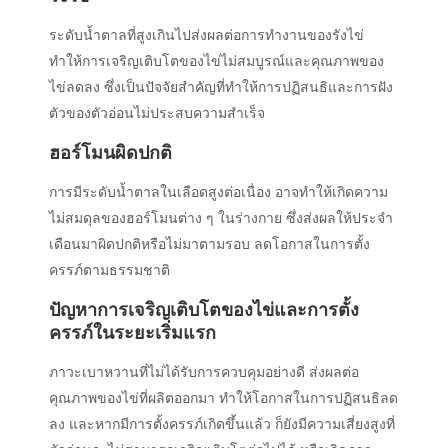
ระดับน้ำตาลที่สูงเกินไปส่งผลต่อการทำงานของรังไข่
ทำให้การเจริญเติบโตของไข่ไม่สมบูรณ์และคุณภาพของ
ไข่ลดลง ซึ่งเป็นปัจจัยสำคัญที่ทำให้การปฏิสนธิและการฝัง
ตัวของตัวอ่อนไม่ประสบความสำเร็จ
ฮอร์โมนผิดปกติ
การมีระดับน้ำตาลในเลือดสูงต่อเนื่อง อาจทำให้เกิดความ
ไม่สมดุลของฮอร์โมนต่าง ๆ ในร่างกาย ซึ่งส่งผลให้ประจำ
เดือนมาผิดปกติหรือไม่มาตามรอบ ลดโอกาสใน
การตั้ง
ครรภ์
ตามธรรมชาติ
ปัญหาการเจริญเติบโตของไข่และการตั้ง
ครรภ์ในระยะเริ่มแรก
ภาวะ
เบาหวาน
ที่ไม่ได้รับการควบคุมอย่างดี ส่งผลต่อ
คุณภาพของไข่ที่ผลิตออกมา ทำให้โอกาสในการปฏิสนธิลด
ลง และหากมี
การตั้งครรภ์
เกิดขึ้นแล้ว ก็ยังมีความเสี่ยงสูงที่