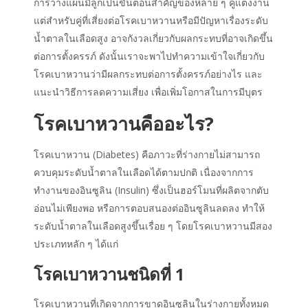
การ
วางแผนมีลูก
เป็นขั้นตอนสำคัญของหลาย ๆ คู่แต่งงาน
แต่สำหรับคู่ที่เสี่ยงต่อโรค
เบาหวาน
หรือมีปัญหาเรื่องระดับ
น้ำตาลในเลือดสูง อาจกังวลเกี่ยวกับผลกระทบที่อาจเกิดขึ้น
ต่อ
การตั้งครรภ์
ดังนั้นเราจะพาไปทำความเข้าใจเกี่ยวกับ
โรค
เบาหวาน
ว่ามีผลกระทบต่อ
การตั้งครรภ์
อย่างไร และ
แนะนำวิธีการลดความเสี่ยง เพื่อเพิ่มโอกาสในการมีบุตร
โรค
เบาหวาน
คืออะไร?
โรค
เบาหวาน
(Diabetes) คือภาวะที่ร่างกายไม่สามารถ
ควบคุมระดับน้ำตาลในเลือดได้ตามปกติ เนื่องจากการ
ทำงานของอินซูลิน (Insulin) ซึ่งเป็นฮอร์โมนที่ผลิตจากตับ
อ่อนไม่เพียงพอ หรือการตอบสนองต่ออินซูลินลดลง ทำให้
ระดับน้ำตาลในเลือดสูงขึ้นเรื่อย ๆ โดยโรค
เบาหวาน
มีสอง
ประเภทหลัก ๆ ได้แก่
โรค
เบาหวาน
ชนิดที่ 1
โรค
เบาหวาน
ที่เกิดจากการขาดอินซูลินในร่างกายทั้งหมด