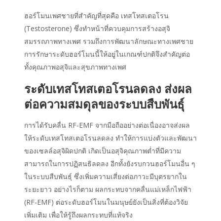
ฮอร์โมนเพศชายที่สำคัญที่สุดคือ เทสโทสเตอโรน
(Testosterone) ซึ่งทำหน้าที่ควบคุมการสร้างอสุจิ
สมรรถภาพทางเพศ รวมถึงการพัฒนาลักษณะทางเพศชาย
การรักษาระดับฮอร์โมนนี้ให้อยู่ในเกณฑ์ปกติจึงสำคัญต่อ
ทั้ง
คุณภาพอสุจิ
และสุขภาพทางเพศ
ระดับเทสโทสเตอโรนลดลง ส่งผล
ต่อความสมดุลของระบบสืบพันธุ์
การได้รับคลื่น RF‑EMF จากมือถืออย่างต่อเนื่องอาจส่งผล
ให้ระดับเทสโทสเตอโรนลดลง ทำให้การแบ่งตัวและพัฒนา
ของเซลล์อสุจิผิดปกติ เกิดเป็นอสุจิคุณภาพต่ำที่มีความ
สามารถในการปฏิสนธิลดลง อีกทั้งยังรบกวนฮอร์โมนอื่น ๆ
ในระบบสืบพันธุ์ ซึ่งเพิ่มความเสี่ยงต่อภาวะมีบุตรยากใน
ระยะยาว อย่างไรก็ตาม ผลกระทบจากคลื่นแม่เหล็กไฟฟ้า
(RF‑EMF) ต่อระดับฮอร์โมนในมนุษย์ยังเป็นสิ่งที่ต้องวิจัย
เพิ่มเติม เพื่อให้รู้ถึงผลกระทบที่แท้จริง