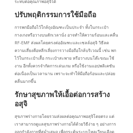
ระทบต่อ
คุณภาพอสุจิ
ได้
ปรับพฤติกรรมการใช้มือถือ
การพกมือถือไว้ใกล้ถุงอัณฑะเป็นประจำ ทั้งในกระเป๋า
กางเกงหรือวางบนตักเวลานั่ง อาจทำให้ความร้อนและคลื่น
RF‑EMF ส่งผลโดยตรงต่ออัณฑะและเซลล์อสุจิ วิธีลด
ความเสี่ยงคือหลีกเลี่ยงการวางมือถือใกล้บริเวณนี้ เช่น พก
ไว้ในกระเป๋าเสื้อ กระเป๋าสะพาย หรือวางบนโต๊ะขณะใช้
งาน อีกทั้งควรจำกัดการเล่นเกม หรือใช้งานแอปพลิเคชัน
ต่อเนื่องเป็นเวลานาน เพราะจะทำให้มือถือร้อนและปล่อย
คลื่นมากขึ้น
รักษาสุขภาพให้เอื้อต่อการสร้าง
อสุจิ
สุขภาพร่างกายโดยรวมส่งผลต่อ
คุณภาพอสุจิ
โดยตรง แต่
เราสามารถดูแลสุขภาพร่างกายได้ด้วยวิธีง่าย ๆ อย่างการ
ออกกำลังกายที่สม่ำเสมอ เพื่อกระตุ้นระบบไหลเวียนเลือด